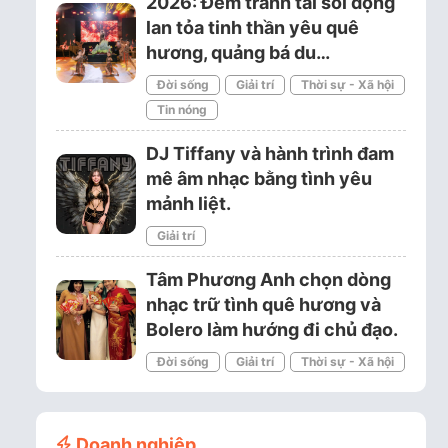
2026: Đêm tranh tài sôi động
lan tỏa tinh thần yêu quê
hương, quảng bá du…
Đời sống
Giải trí
Thời sự - Xã hội
Tin nóng
DJ Tiffany và hành trình đam
mê âm nhạc bằng tình yêu
mảnh liệt.
Giải trí
Tâm Phương Anh chọn dòng
nhạc trữ tình quê hương và
Bolero làm hướng đi chủ đạo.
Đời sống
Giải trí
Thời sự - Xã hội
Doanh nghiệp