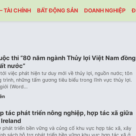
– TÀI CHÍNH
BẤT ĐỘNG SẢN
DOANH NGHIỆP
Đ
uộc thi “80 năm ngành Thủy lợi Việt Nam đồng
ất nước”
tới việc phát hiện tư duy mới về thủy lợi, nguồn nước; tôn
rình, những tấm gương tiêu biểu trong lĩnh vực thủy lợi.
giới (Word…
ễn
 tác phát triển nông nghiệp, hợp tác xã giữa
Ireland
rợ phát triển bền vững và củng cố khu vực hợp tác xã, xây
nh sách hỗ trợ phát triển bền vững khu vực hợp tác xã ở