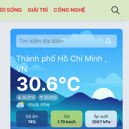
ỜI SỐNG
GIẢI TRÍ
CÔNG NGHỆ
Thành phố Hồ Chí Minh ,
VN
30.6°C
30.6°C
30.6°C
mưa nhẹ
Độ ẩm
Gió
Áp suất
74%
1.79 km/h
1007 hPa