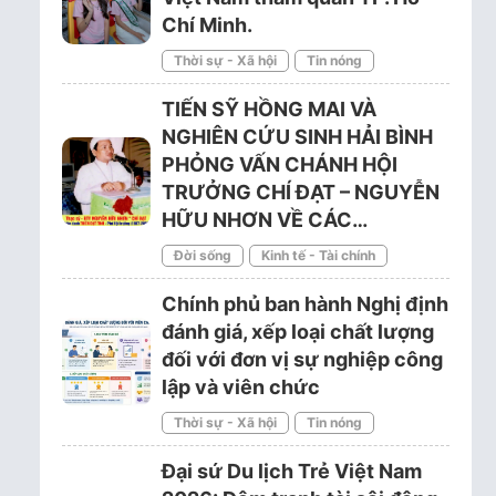
Chí Minh.
Thời sự - Xã hội
Tin nóng
TIẾN SỸ HỒNG MAI VÀ
NGHIÊN CỨU SINH HẢI BÌNH
PHỎNG VẤN CHÁNH HỘI
TRƯỞNG CHÍ ĐẠT – NGUYỄN
HỮU NHƠN VỀ CÁC…
Đời sống
Kinh tế - Tài chính
Chính phủ ban hành Nghị định
đánh giá, xếp loại chất lượng
đối với đơn vị sự nghiệp công
lập và viên chức
Thời sự - Xã hội
Tin nóng
Đại sứ Du lịch Trẻ Việt Nam