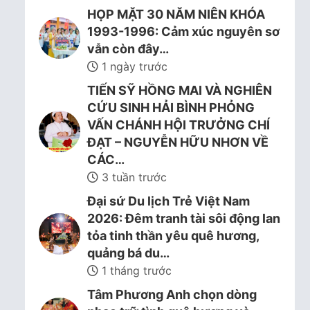
HỌP MẶT 30 NĂM NIÊN KHÓA
1993-1996: Cảm xúc nguyên sơ
vẫn còn đây…
1 ngày trước
TIẾN SỸ HỒNG MAI VÀ NGHIÊN
CỨU SINH HẢI BÌNH PHỎNG
VẤN CHÁNH HỘI TRƯỞNG CHÍ
ĐẠT – NGUYỄN HỮU NHƠN VỀ
CÁC…
3 tuần trước
Đại sứ Du lịch Trẻ Việt Nam
2026: Đêm tranh tài sôi động lan
tỏa tinh thần yêu quê hương,
quảng bá du…
1 tháng trước
Tâm Phương Anh chọn dòng