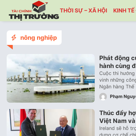
THỜI SỰ – XÃ HỘI
KINH TẾ 
nông nghiệp
Phát động c
hành cùng đ
Cuộc thi hướng 
vinh những công t
Ngân hàng Thế 
Phạm Nguy
Thúc đẩy hợp
Việt Nam và 
Ireland sẽ hỗ t
dựng cơ chế chí