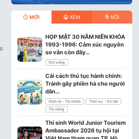
MỚI
XEM
NỔI
HỌP MẶT 30 NĂM NIÊN KHÓA
1993-1996: Cảm xúc nguyên
ặp
sơ vẫn còn đây…
Đời sống
Cải cách thủ tục hành chính:
Tránh gây phiền hà cho người
dân…
Kinh tế - Tài chính
Thời sự - Xã hội
Tin nóng
Thí sinh World Junior Tourism
Ambassador 2026 tụ hội tại
Việt Nam tham quan TP. Hồ