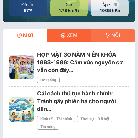
Độ ẩm
Gió
Áp suất
87%
1.79 km/h
1008 hPa
MỚI
XEM
NỔI
HỌP MẶT 30 NĂM NIÊN KHÓA
1993-1996: Cảm xúc nguyên sơ
vẫn còn đây…
Đời sống
Cải cách thủ tục hành chính:
Tránh gây phiền hà cho người
dân…
Kinh tế - Tài chính
Thời sự - Xã hội
Tin nóng