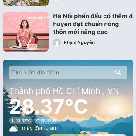
Hà Nội phấn đấu có thêm 4
huyện đạt chuẩn nông
thôn mới nâng cao
Phạm Nguyễn
Thành phố Hồ Chí Minh , VN
28.37°C
28.37°C
28.37°C
mây đen u ám