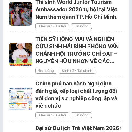
Thí sinh World Junior Tourism
Ambassador 2026 tụ hội tại Việt
Nam tham quan TP. Hồ Chí Minh.
Thời sự - Xã hội
Tin nóng
TIẾN SỸ HỒNG MAI VÀ NGHIÊN
CỨU SINH HẢI BÌNH PHỎNG VẤN
CHÁNH HỘI TRƯỞNG CHÍ ĐẠT –
NGUYỄN HỮU NHƠN VỀ CÁC…
Đời sống
Kinh tế - Tài chính
Chính phủ ban hành Nghị định
đánh giá, xếp loại chất lượng đối
với đơn vị sự nghiệp công lập và
viên chức
Thời sự - Xã hội
Tin nóng
Đại sứ Du lịch Trẻ Việt Nam 2026: