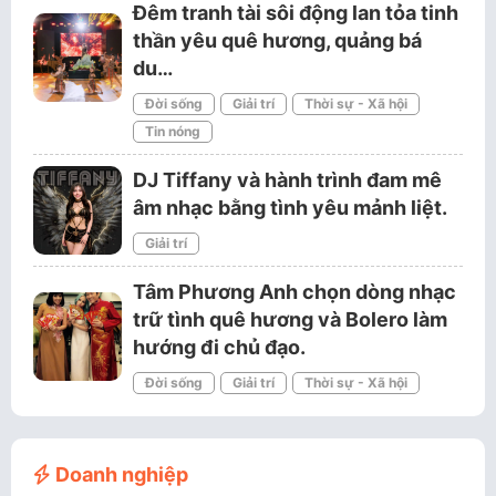
Đêm tranh tài sôi động lan tỏa tinh
thần yêu quê hương, quảng bá
du…
Đời sống
Giải trí
Thời sự - Xã hội
Tin nóng
DJ Tiffany và hành trình đam mê
âm nhạc bằng tình yêu mảnh liệt.
Giải trí
Tâm Phương Anh chọn dòng nhạc
trữ tình quê hương và Bolero làm
hướng đi chủ đạo.
Đời sống
Giải trí
Thời sự - Xã hội
Doanh nghiệp