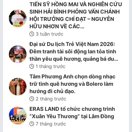
TIẾN SỸ HỒNG MAI VÀ NGHIÊN CỨU
SINH HẢI BÌNH PHỎNG VẤN CHÁNH
HỘI TRƯỞNG CHÍ ĐẠT – NGUYỄN
HỮU NHƠN VỀ CÁC…
3 tuần trước
Đại sứ Du lịch Trẻ Việt Nam 2026:
Đêm tranh tài sôi động lan tỏa tinh
thần yêu quê hương, quảng bá du…
1 tháng trước
Tâm Phương Anh chọn dòng nhạc
trữ tình quê hương và Bolero làm
hướng đi chủ đạo.
2 tháng trước
ERAS LAND tổ chức chương trình
“Xuân Yêu Thương” tại Lâm Đồng
7 tháng trước