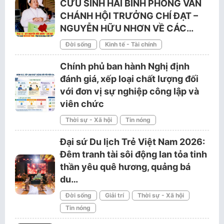
CỨU SINH HẢI BÌNH PHỎNG VẤN
CHÁNH HỘI TRƯỞNG CHÍ ĐẠT –
NGUYỄN HỮU NHƠN VỀ CÁC…
Đời sống
Kinh tế - Tài chính
Chính phủ ban hành Nghị định
đánh giá, xếp loại chất lượng đối
với đơn vị sự nghiệp công lập và
viên chức
Thời sự - Xã hội
Tin nóng
Đại sứ Du lịch Trẻ Việt Nam 2026:
Đêm tranh tài sôi động lan tỏa tinh
thần yêu quê hương, quảng bá
du…
Đời sống
Giải trí
Thời sự - Xã hội
Tin nóng