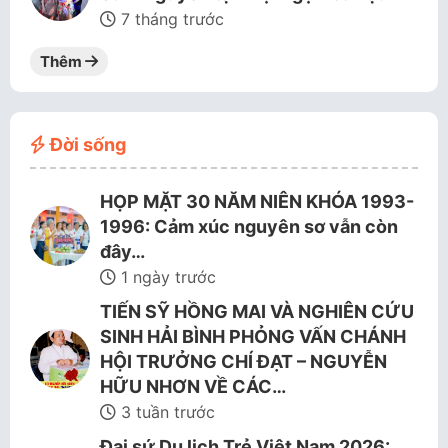
7 tháng trước
Thêm
Đời sống
HỌP MẶT 30 NĂM NIÊN KHÓA 1993-
1996: Cảm xúc nguyên sơ vẫn còn
đây…
1 ngày trước
TIẾN SỸ HỒNG MAI VÀ NGHIÊN CỨU
SINH HẢI BÌNH PHỎNG VẤN CHÁNH
HỘI TRƯỞNG CHÍ ĐẠT – NGUYỄN
HỮU NHƠN VỀ CÁC…
3 tuần trước
Đại sứ Du lịch Trẻ Việt Nam 2026: