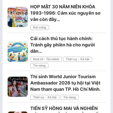
HỌP MẶT 30 NĂM NIÊN KHÓA
1993-1996: Cảm xúc nguyên sơ
vẫn còn đây…
Đời sống
Cải cách thủ tục hành chính:
Tránh gây phiền hà cho người
dân…
Kinh tế - Tài chính
Thời sự - Xã hội
Tin nóng
Thí sinh World Junior Tourism
Ambassador 2026 tụ hội tại Việt
Nam tham quan TP. Hồ Chí Minh.
Thời sự - Xã hội
Tin nóng
TIẾN SỸ HỒNG MAI VÀ NGHIÊN