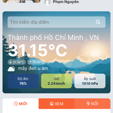
Phạm Nguyễn
Thành phố Hồ Chí Minh , VN
31.15°C
31.15°C
31.15°C
mây đen u ám
Độ ẩm
Gió
Áp suất
76%
2.24 km/h
1010 hPa
MỚI
XEM
NỔI