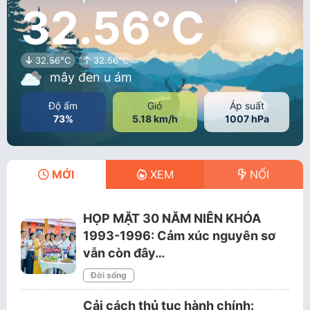
32.56°C
32.56°C
32.56°C
mây đen u ám
Độ ẩm
Gió
Áp suất
73%
5.18 km/h
1007 hPa
MỚI
XEM
NỔI
HỌP MẶT 30 NĂM NIÊN KHÓA
1993-1996: Cảm xúc nguyên sơ
vẫn còn đây…
Đời sống
Cải cách thủ tục hành chính: