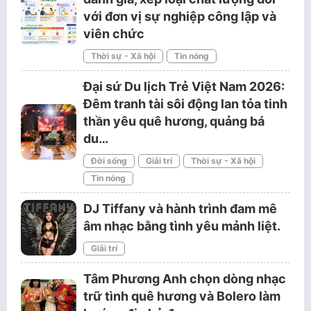
với đơn vị sự nghiệp công lập và
viên chức
Thời sự - Xã hội
Tin nóng
Đại sứ Du lịch Trẻ Việt Nam 2026:
Đêm tranh tài sôi động lan tỏa tinh
thần yêu quê hương, quảng bá
du…
Đời sống
Giải trí
Thời sự - Xã hội
Tin nóng
DJ Tiffany và hành trình đam mê
âm nhạc bằng tình yêu mảnh liệt.
Giải trí
Tâm Phương Anh chọn dòng nhạc
trữ tình quê hương và Bolero làm