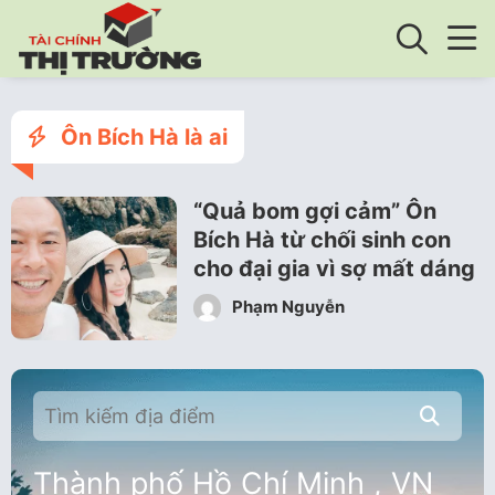
Ôn Bích Hà là ai
“Quả bom gợi cảm” Ôn
Bích Hà từ chối sinh con
cho đại gia vì sợ mất dáng
Phạm Nguyễn
Thành phố Hồ Chí Minh , VN