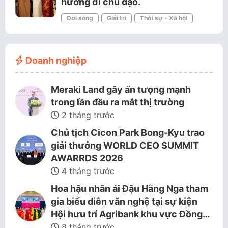
hướng đi chủ đạo.
Đời sống
Giải trí
Thời sự - Xã hội
Doanh nghiệp
Meraki Land gây ấn tượng mạnh
trong lần đầu ra mắt thị trường
2 tháng trước
Chủ tịch Cicon Park Bong-Kyu trao
giải thưởng WORLD CEO SUMMIT
AWARRDS 2026
4 tháng trước
Hoa hậu nhân ái Đậu Hằng Nga tham
gia biểu diễn văn nghệ tại sự kiện
Hội hưu trí Agribank khu vực Đồng…
8 tháng trước