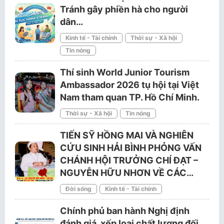
Tránh gây phiền hà cho người
dân…
Kinh tế - Tài chính
Thời sự - Xã hội
Tin nóng
Thí sinh World Junior Tourism
Ambassador 2026 tụ hội tại Việt
Nam tham quan TP. Hồ Chí Minh.
Thời sự - Xã hội
Tin nóng
TIẾN SỸ HỒNG MAI VÀ NGHIÊN
CỨU SINH HẢI BÌNH PHỎNG VẤN
CHÁNH HỘI TRƯỞNG CHÍ ĐẠT –
NGUYỄN HỮU NHƠN VỀ CÁC…
Đời sống
Kinh tế - Tài chính
Chính phủ ban hành Nghị định
đánh giá, xếp loại chất lượng đối