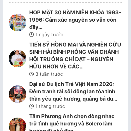
HỌP MẶT 30 NĂM NIÊN KHÓA 1993-
1996: Cảm xúc nguyên sơ vẫn còn
đây…
1 ngày trước
TIẾN SỸ HỒNG MAI VÀ NGHIÊN CỨU
SINH HẢI BÌNH PHỎNG VẤN CHÁNH
HỘI TRƯỞNG CHÍ ĐẠT – NGUYỄN
HỮU NHƠN VỀ CÁC…
3 tuần trước
Đại sứ Du lịch Trẻ Việt Nam 2026:
Đêm tranh tài sôi động lan tỏa tinh
thần yêu quê hương, quảng bá du…
1 tháng trước
Tâm Phương Anh chọn dòng nhạc
trữ tình quê hương và Bolero làm
hướng đi chủ đạo.