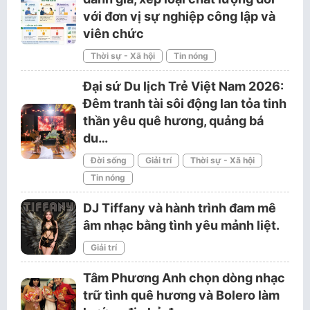
với đơn vị sự nghiệp công lập và
viên chức
Thời sự - Xã hội
Tin nóng
Đại sứ Du lịch Trẻ Việt Nam 2026:
Đêm tranh tài sôi động lan tỏa tinh
thần yêu quê hương, quảng bá
du…
Đời sống
Giải trí
Thời sự - Xã hội
Tin nóng
DJ Tiffany và hành trình đam mê
âm nhạc bằng tình yêu mảnh liệt.
Giải trí
Tâm Phương Anh chọn dòng nhạc
trữ tình quê hương và Bolero làm