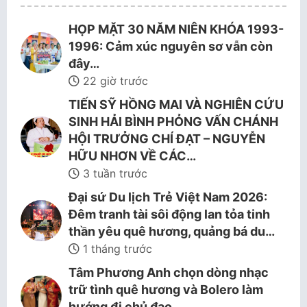
HỌP MẶT 30 NĂM NIÊN KHÓA 1993-
1996: Cảm xúc nguyên sơ vẫn còn
đây…
22 giờ trước
TIẾN SỸ HỒNG MAI VÀ NGHIÊN CỨU
SINH HẢI BÌNH PHỎNG VẤN CHÁNH
HỘI TRƯỞNG CHÍ ĐẠT – NGUYỄN
HỮU NHƠN VỀ CÁC…
3 tuần trước
Đại sứ Du lịch Trẻ Việt Nam 2026:
Đêm tranh tài sôi động lan tỏa tinh
thần yêu quê hương, quảng bá du…
1 tháng trước
Tâm Phương Anh chọn dòng nhạc
trữ tình quê hương và Bolero làm
hướng đi chủ đạo.