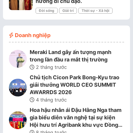
hướng đi chủ đạo.
Đời sống
Giải trí
Thời sự - Xã hội
Doanh nghiệp
Meraki Land gây ấn tượng mạnh
trong lần đầu ra mắt thị trường
2 tháng trước
Chủ tịch Cicon Park Bong-Kyu trao
giải thưởng WORLD CEO SUMMIT
AWARRDS 2026
4 tháng trước
Hoa hậu nhân ái Đậu Hằng Nga tham
gia biểu diễn văn nghệ tại sự kiện
Hội hưu trí Agribank khu vực Đồng…
8 tháng trước