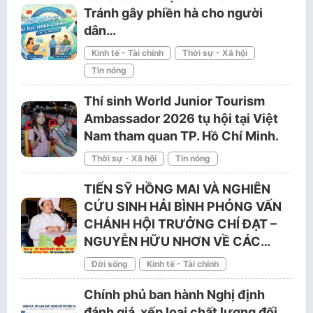
Tránh gây phiền hà cho người
dân…
Kinh tế - Tài chính
Thời sự - Xã hội
Tin nóng
Thí sinh World Junior Tourism
Ambassador 2026 tụ hội tại Việt
Nam tham quan TP. Hồ Chí Minh.
Thời sự - Xã hội
Tin nóng
TIẾN SỸ HỒNG MAI VÀ NGHIÊN
CỨU SINH HẢI BÌNH PHỎNG VẤN
CHÁNH HỘI TRƯỞNG CHÍ ĐẠT –
NGUYỄN HỮU NHƠN VỀ CÁC…
Đời sống
Kinh tế - Tài chính
Chính phủ ban hành Nghị định
đánh giá, xếp loại chất lượng đối