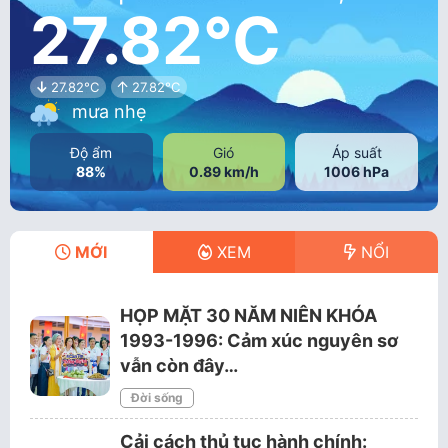
27.82°C
27.82°C
27.82°C
mưa nhẹ
Độ ẩm
Gió
Áp suất
88%
0.89 km/h
1006 hPa
MỚI
XEM
NỔI
HỌP MẶT 30 NĂM NIÊN KHÓA
1993-1996: Cảm xúc nguyên sơ
vẫn còn đây…
Đời sống
Cải cách thủ tục hành chính: