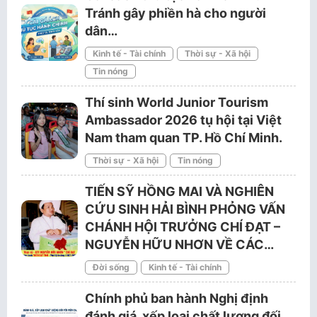
Tránh gây phiền hà cho người
dân…
Kinh tế - Tài chính
Thời sự - Xã hội
Tin nóng
Thí sinh World Junior Tourism
Ambassador 2026 tụ hội tại Việt
Nam tham quan TP. Hồ Chí Minh.
Thời sự - Xã hội
Tin nóng
TIẾN SỸ HỒNG MAI VÀ NGHIÊN
CỨU SINH HẢI BÌNH PHỎNG VẤN
CHÁNH HỘI TRƯỞNG CHÍ ĐẠT –
NGUYỄN HỮU NHƠN VỀ CÁC…
Đời sống
Kinh tế - Tài chính
Chính phủ ban hành Nghị định
đánh giá, xếp loại chất lượng đối