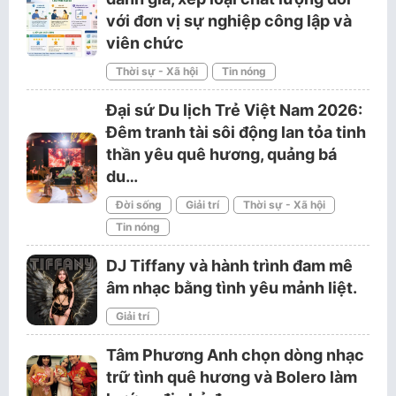
với đơn vị sự nghiệp công lập và
viên chức
Thời sự - Xã hội
Tin nóng
Đại sứ Du lịch Trẻ Việt Nam 2026:
Đêm tranh tài sôi động lan tỏa tinh
thần yêu quê hương, quảng bá
du…
Đời sống
Giải trí
Thời sự - Xã hội
Tin nóng
DJ Tiffany và hành trình đam mê
âm nhạc bằng tình yêu mảnh liệt.
Giải trí
Tâm Phương Anh chọn dòng nhạc
trữ tình quê hương và Bolero làm