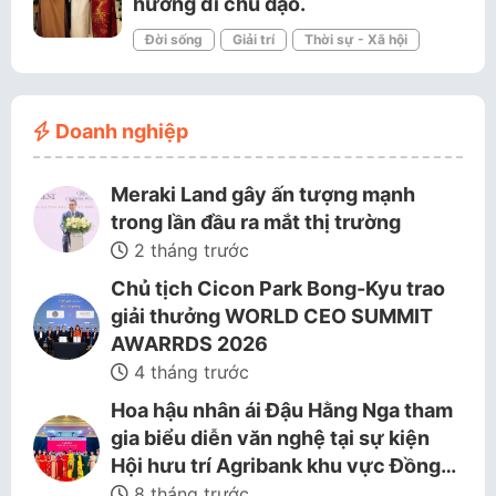
hướng đi chủ đạo.
Đời sống
Giải trí
Thời sự - Xã hội
Doanh nghiệp
Meraki Land gây ấn tượng mạnh
trong lần đầu ra mắt thị trường
2 tháng trước
Chủ tịch Cicon Park Bong-Kyu trao
giải thưởng WORLD CEO SUMMIT
AWARRDS 2026
4 tháng trước
Hoa hậu nhân ái Đậu Hằng Nga tham
gia biểu diễn văn nghệ tại sự kiện
Hội hưu trí Agribank khu vực Đồng…
8 tháng trước