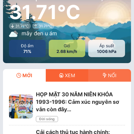
31.71°C
31.71°C
31.71°C
mây đen u ám
Độ ẩm
Gió
Áp suất
71%
2.68 km/h
1006 hPa
MỚI
XEM
NỔI
HỌP MẶT 30 NĂM NIÊN KHÓA
1993-1996: Cảm xúc nguyên sơ
vẫn còn đây…
Đời sống
Cải cách thủ tục hành chính: