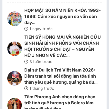
HỌP MẶT 30 NĂM NIÊN KHÓA 1993-
1996: Cảm xúc nguyên sơ vẫn còn
đây…
1 ngày trước
TIẾN SỸ HỒNG MAI VÀ NGHIÊN CỨU
SINH HẢI BÌNH PHỎNG VẤN CHÁNH
HỘI TRƯỞNG CHÍ ĐẠT – NGUYỄN
HỮU NHƠN VỀ CÁC…
3 tuần trước
Đại sứ Du lịch Trẻ Việt Nam 2026:
Đêm tranh tài sôi động lan tỏa tinh
thần yêu quê hương, quảng bá du…
1 tháng trước
Tâm Phương Anh chọn dòng nhạc
trữ tình quê hương và Bolero làm
hướng đi chủ đạo.