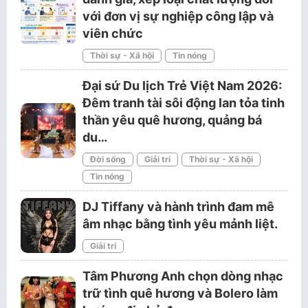
với đơn vị sự nghiệp công lập và
viên chức
Thời sự - Xã hội
Tin nóng
Đại sứ Du lịch Trẻ Việt Nam 2026:
Đêm tranh tài sôi động lan tỏa tinh
thần yêu quê hương, quảng bá
du…
Đời sống
Giải trí
Thời sự - Xã hội
Tin nóng
DJ Tiffany và hành trình đam mê
âm nhạc bằng tình yêu mảnh liệt.
Giải trí
Tâm Phương Anh chọn dòng nhạc
trữ tình quê hương và Bolero làm