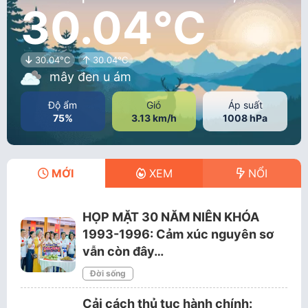
30.04°C
30.04°C
30.04°C
mây đen u ám
Độ ẩm
Gió
Áp suất
75%
3.13 km/h
1008 hPa
MỚI
XEM
NỔI
HỌP MẶT 30 NĂM NIÊN KHÓA
1993-1996: Cảm xúc nguyên sơ
vẫn còn đây…
Đời sống
Cải cách thủ tục hành chính: