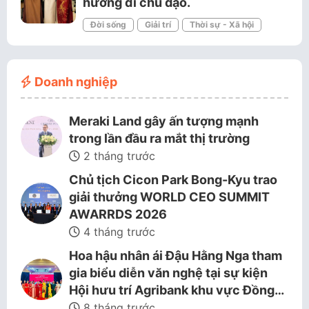
hướng đi chủ đạo.
Đời sống
Giải trí
Thời sự - Xã hội
Doanh nghiệp
Meraki Land gây ấn tượng mạnh
trong lần đầu ra mắt thị trường
2 tháng trước
Chủ tịch Cicon Park Bong-Kyu trao
giải thưởng WORLD CEO SUMMIT
AWARRDS 2026
4 tháng trước
Hoa hậu nhân ái Đậu Hằng Nga tham
gia biểu diễn văn nghệ tại sự kiện
Hội hưu trí Agribank khu vực Đồng…
8 tháng trước