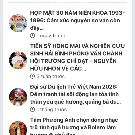
HỌP MẶT 30 NĂM NIÊN KHÓA 1993-
1996: Cảm xúc nguyên sơ vẫn còn
đây…
1 ngày trước
TIẾN SỸ HỒNG MAI VÀ NGHIÊN CỨU
SINH HẢI BÌNH PHỎNG VẤN CHÁNH
HỘI TRƯỞNG CHÍ ĐẠT – NGUYỄN
HỮU NHƠN VỀ CÁC…
3 tuần trước
Đại sứ Du lịch Trẻ Việt Nam 2026:
Đêm tranh tài sôi động lan tỏa tinh
thần yêu quê hương, quảng bá du…
1 tháng trước
Tâm Phương Anh chọn dòng nhạc
trữ tình quê hương và Bolero làm
hướng đi chủ đạo.