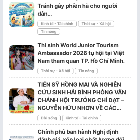
Tránh gây phiền hà cho người
dân…
Kinh tế - Tài chính
Thời sự - Xã hội
Tin nóng
Thí sinh World Junior Tourism
Ambassador 2026 tụ hội tại Việt
Nam tham quan TP. Hồ Chí Minh.
Thời sự - Xã hội
Tin nóng
TIẾN SỸ HỒNG MAI VÀ NGHIÊN
CỨU SINH HẢI BÌNH PHỎNG VẤN
CHÁNH HỘI TRƯỞNG CHÍ ĐẠT –
NGUYỄN HỮU NHƠN VỀ CÁC…
Đời sống
Kinh tế - Tài chính
Chính phủ ban hành Nghị định
đánh giá, xếp loại chất lượng đối