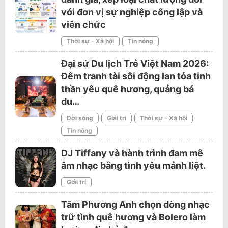
với đơn vị sự nghiệp công lập và
viên chức
Thời sự - Xã hội
Tin nóng
Đại sứ Du lịch Trẻ Việt Nam 2026:
Đêm tranh tài sôi động lan tỏa tinh
thần yêu quê hương, quảng bá
du…
Đời sống
Giải trí
Thời sự - Xã hội
Tin nóng
DJ Tiffany và hành trình đam mê
âm nhạc bằng tình yêu mảnh liệt.
Giải trí
Tâm Phương Anh chọn dòng nhạc
trữ tình quê hương và Bolero làm