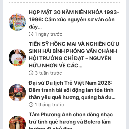
HỌP MẶT 30 NĂM NIÊN KHÓA 1993-
1996: Cảm xúc nguyên sơ vẫn còn
đây…
1 ngày trước
TIẾN SỸ HỒNG MAI VÀ NGHIÊN CỨU
SINH HẢI BÌNH PHỎNG VẤN CHÁNH
HỘI TRƯỞNG CHÍ ĐẠT – NGUYỄN
HỮU NHƠN VỀ CÁC…
3 tuần trước
Đại sứ Du lịch Trẻ Việt Nam 2026:
Đêm tranh tài sôi động lan tỏa tinh
thần yêu quê hương, quảng bá du…
1 tháng trước
Tâm Phương Anh chọn dòng nhạc
trữ tình quê hương và Bolero làm
hướng đi chủ đạo.