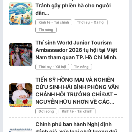
Tránh gây phiền hà cho người
dân…
Kinh tế - Tài chính
Thời sự - Xã hội
Tin nóng
Thí sinh World Junior Tourism
Ambassador 2026 tụ hội tại Việt
Nam tham quan TP. Hồ Chí Minh.
Thời sự - Xã hội
Tin nóng
TIẾN SỸ HỒNG MAI VÀ NGHIÊN
CỨU SINH HẢI BÌNH PHỎNG VẤN
CHÁNH HỘI TRƯỞNG CHÍ ĐẠT –
NGUYỄN HỮU NHƠN VỀ CÁC…
Đời sống
Kinh tế - Tài chính
Chính phủ ban hành Nghị định
đánh giá, xếp loại chất lượng đối