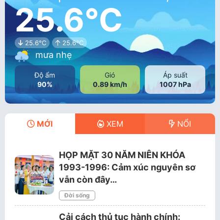
25.6°C
25.6°C
25.6°C
mưa nhẹ
Độ ẩm
Gió
Áp suất
90%
0.89 km/h
1007 hPa
MỚI
XEM
NỔI
HỌP MẶT 30 NĂM NIÊN KHÓA
1993-1996: Cảm xúc nguyên sơ
vẫn còn đây…
Đời sống
Cải cách thủ tục hành chính: