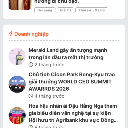
hướng đi chủ đạo.
Đời sống
Giải trí
Thời sự - Xã hội
Doanh nghiệp
Meraki Land gây ấn tượng mạnh
trong lần đầu ra mắt thị trường
2 tháng trước
Chủ tịch Cicon Park Bong-Kyu trao
giải thưởng WORLD CEO SUMMIT
AWARRDS 2026
4 tháng trước
Hoa hậu nhân ái Đậu Hằng Nga tham
gia biểu diễn văn nghệ tại sự kiện
Hội hưu trí Agribank khu vực Đồng…
8 tháng trước