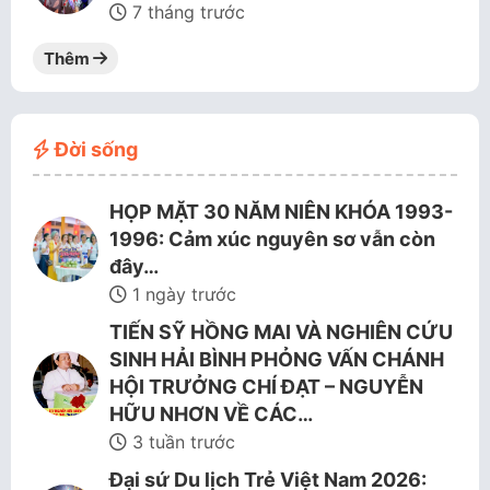
7 tháng trước
Thêm
Đời sống
HỌP MẶT 30 NĂM NIÊN KHÓA 1993-
1996: Cảm xúc nguyên sơ vẫn còn
đây…
1 ngày trước
TIẾN SỸ HỒNG MAI VÀ NGHIÊN CỨU
SINH HẢI BÌNH PHỎNG VẤN CHÁNH
HỘI TRƯỞNG CHÍ ĐẠT – NGUYỄN
HỮU NHƠN VỀ CÁC…
3 tuần trước
Đại sứ Du lịch Trẻ Việt Nam 2026: