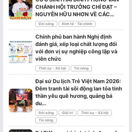
CHÁNH HỘI TRƯỞNG CHÍ ĐẠT –
NGUYỄN HỮU NHƠN VỀ CÁC…
Đời sống
Kinh tế - Tài chính
Chính phủ ban hành Nghị định
đánh giá, xếp loại chất lượng đối
với đơn vị sự nghiệp công lập và
viên chức
Thời sự - Xã hội
Tin nóng
Đại sứ Du lịch Trẻ Việt Nam 2026:
Đêm tranh tài sôi động lan tỏa tinh
thần yêu quê hương, quảng bá
du…
Đời sống
Giải trí
Thời sự - Xã hội
Tin nóng