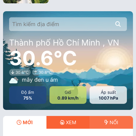
Thành phố Hồ Chí Minh , VN
30.6°C
30.6°C
30.6°C
mây đen u ám
Độ ẩm
Gió
Áp suất
75%
0.89 km/h
1007 hPa
MỚI
XEM
NỔI