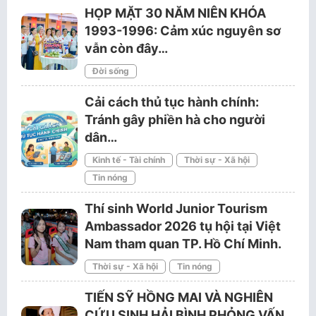
HỌP MẶT 30 NĂM NIÊN KHÓA
1993-1996: Cảm xúc nguyên sơ
vẫn còn đây…
Đời sống
Cải cách thủ tục hành chính:
Tránh gây phiền hà cho người
dân…
Kinh tế - Tài chính
Thời sự - Xã hội
Tin nóng
Thí sinh World Junior Tourism
Ambassador 2026 tụ hội tại Việt
Nam tham quan TP. Hồ Chí Minh.
Thời sự - Xã hội
Tin nóng
TIẾN SỸ HỒNG MAI VÀ NGHIÊN
CỨU SINH HẢI BÌNH PHỎNG VẤN