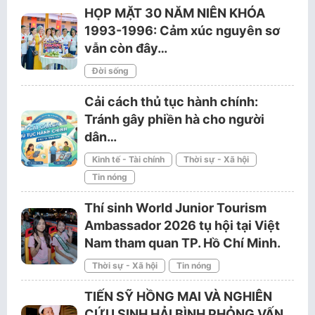
HỌP MẶT 30 NĂM NIÊN KHÓA
1993-1996: Cảm xúc nguyên sơ
vẫn còn đây…
Đời sống
Cải cách thủ tục hành chính:
Tránh gây phiền hà cho người
dân…
Kinh tế - Tài chính
Thời sự - Xã hội
Tin nóng
Thí sinh World Junior Tourism
Ambassador 2026 tụ hội tại Việt
Nam tham quan TP. Hồ Chí Minh.
Thời sự - Xã hội
Tin nóng
TIẾN SỸ HỒNG MAI VÀ NGHIÊN
CỨU SINH HẢI BÌNH PHỎNG VẤN