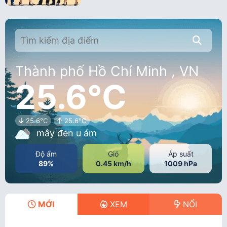
Thành phố Hồ Chí Minh , VN
25.6°C
25.6°C
25.6°C
mây đen u ám
Độ ẩm
Gió
Áp suất
89%
0.45 km/h
1009 hPa
MỚI
XEM
NỔI