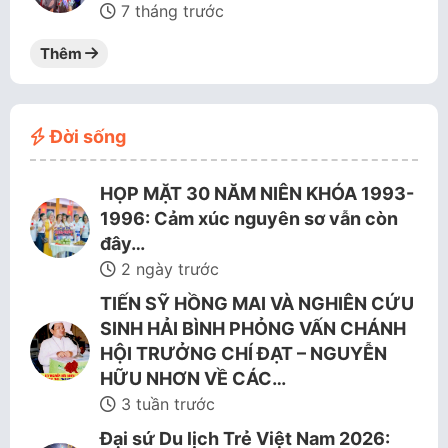
7 tháng trước
Thêm
Đời sống
HỌP MẶT 30 NĂM NIÊN KHÓA 1993-
1996: Cảm xúc nguyên sơ vẫn còn
đây…
2 ngày trước
TIẾN SỸ HỒNG MAI VÀ NGHIÊN CỨU
SINH HẢI BÌNH PHỎNG VẤN CHÁNH
HỘI TRƯỞNG CHÍ ĐẠT – NGUYỄN
HỮU NHƠN VỀ CÁC…
3 tuần trước
Đại sứ Du lịch Trẻ Việt Nam 2026: