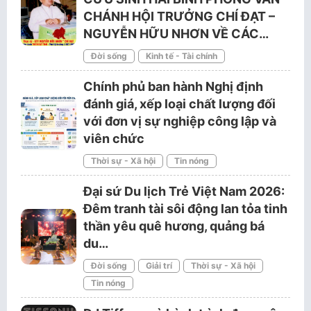
CHÁNH HỘI TRƯỞNG CHÍ ĐẠT –
NGUYỄN HỮU NHƠN VỀ CÁC…
Đời sống
Kinh tế - Tài chính
Chính phủ ban hành Nghị định
đánh giá, xếp loại chất lượng đối
với đơn vị sự nghiệp công lập và
viên chức
Thời sự - Xã hội
Tin nóng
Đại sứ Du lịch Trẻ Việt Nam 2026:
Đêm tranh tài sôi động lan tỏa tinh
thần yêu quê hương, quảng bá
du…
Đời sống
Giải trí
Thời sự - Xã hội
Tin nóng