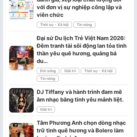
với đơn vị sự nghiệp công lập và
viên chức
Thời sự - Xã hội
Tin nóng
Đại sứ Du lịch Trẻ Việt Nam 2026:
Đêm tranh tài sôi động lan tỏa tinh
thần yêu quê hương, quảng bá
du…
Đời sống
Giải trí
Thời sự - Xã hội
Tin nóng
DJ Tiffany và hành trình đam mê
âm nhạc bằng tình yêu mảnh liệt.
Giải trí
Tâm Phương Anh chọn dòng nhạc
trữ tình quê hương và Bolero làm