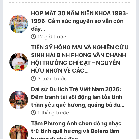
HỌP MẶT 30 NĂM NIÊN KHÓA 1993-
1996: Cảm xúc nguyên sơ vẫn còn
đây…
12 giờ trước
TIẾN SỸ HỒNG MAI VÀ NGHIÊN CỨU
SINH HẢI BÌNH PHỎNG VẤN CHÁNH
HỘI TRƯỞNG CHÍ ĐẠT – NGUYỄN
HỮU NHƠN VỀ CÁC…
3 tuần trước
Đại sứ Du lịch Trẻ Việt Nam 2026:
Đêm tranh tài sôi động lan tỏa tinh
thần yêu quê hương, quảng bá du…
1 tháng trước
Tâm Phương Anh chọn dòng nhạc
trữ tình quê hương và Bolero làm
hướng đi chủ đạo.