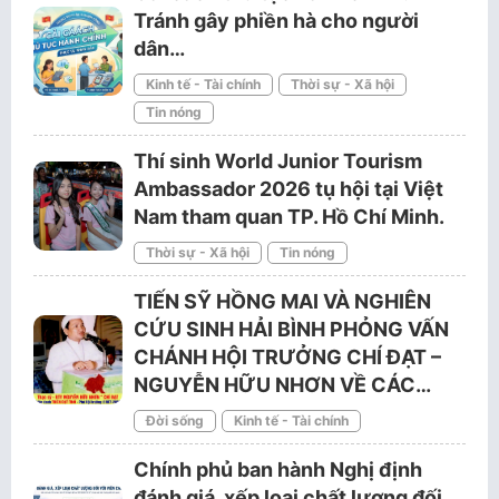
Tránh gây phiền hà cho người
dân…
Kinh tế - Tài chính
Thời sự - Xã hội
Tin nóng
Thí sinh World Junior Tourism
Ambassador 2026 tụ hội tại Việt
Nam tham quan TP. Hồ Chí Minh.
Thời sự - Xã hội
Tin nóng
TIẾN SỸ HỒNG MAI VÀ NGHIÊN
CỨU SINH HẢI BÌNH PHỎNG VẤN
CHÁNH HỘI TRƯỞNG CHÍ ĐẠT –
NGUYỄN HỮU NHƠN VỀ CÁC…
Đời sống
Kinh tế - Tài chính
Chính phủ ban hành Nghị định
đánh giá, xếp loại chất lượng đối