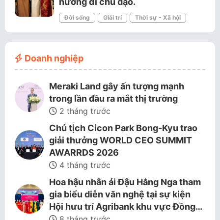
hướng đi chủ đạo.
Đời sống
Giải trí
Thời sự - Xã hội
Doanh nghiệp
Meraki Land gây ấn tượng mạnh
trong lần đầu ra mắt thị trường
2 tháng trước
Chủ tịch Cicon Park Bong-Kyu trao
giải thưởng WORLD CEO SUMMIT
AWARRDS 2026
4 tháng trước
Hoa hậu nhân ái Đậu Hằng Nga tham
gia biểu diễn văn nghệ tại sự kiện
Hội hưu trí Agribank khu vực Đồng…
8 tháng trước