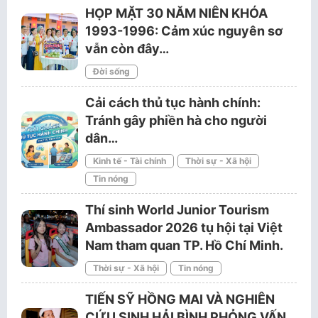
HỌP MẶT 30 NĂM NIÊN KHÓA
1993-1996: Cảm xúc nguyên sơ
vẫn còn đây…
Đời sống
Cải cách thủ tục hành chính:
Tránh gây phiền hà cho người
dân…
Kinh tế - Tài chính
Thời sự - Xã hội
Tin nóng
Thí sinh World Junior Tourism
Ambassador 2026 tụ hội tại Việt
Nam tham quan TP. Hồ Chí Minh.
Thời sự - Xã hội
Tin nóng
TIẾN SỸ HỒNG MAI VÀ NGHIÊN
CỨU SINH HẢI BÌNH PHỎNG VẤN