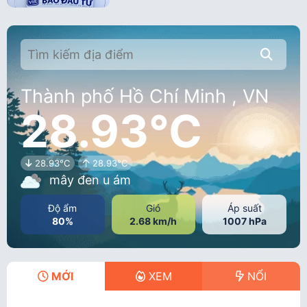
Thành phố Hồ Chí Minh , VN
28.93°C
28.93°C
28.93°C
mây đen u ám
Độ ẩm
Gió
Áp suất
80%
2.68 km/h
1007 hPa
MỚI
XEM
NỔI