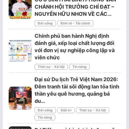
CHÁNH HỘI TRƯỞNG CHÍ ĐẠT –
NGUYỄN HỮU NHƠN VỀ CÁC…
Đời sống
Kinh tế - Tài chính
Chính phủ ban hành Nghị định
đánh giá, xếp loại chất lượng đối
với đơn vị sự nghiệp công lập và
viên chức
Thời sự - Xã hội
Tin nóng
Đại sứ Du lịch Trẻ Việt Nam 2026:
Đêm tranh tài sôi động lan tỏa tinh
thần yêu quê hương, quảng bá
du…
Đời sống
Giải trí
Thời sự - Xã hội
Tin nóng