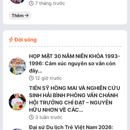
7 tháng trước
Thêm
Đời sống
HỌP MẶT 30 NĂM NIÊN KHÓA 1993-
1996: Cảm xúc nguyên sơ vẫn còn
đây…
12 giờ trước
TIẾN SỸ HỒNG MAI VÀ NGHIÊN CỨU
SINH HẢI BÌNH PHỎNG VẤN CHÁNH
HỘI TRƯỞNG CHÍ ĐẠT – NGUYỄN
HỮU NHƠN VỀ CÁC…
3 tuần trước
Đại sứ Du lịch Trẻ Việt Nam 2026: