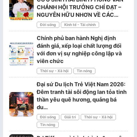
CHÁNH HỘI TRƯỞNG CHÍ ĐẠT –
NGUYỄN HỮU NHƠN VỀ CÁC…
Đời sống
Kinh tế - Tài chính
Chính phủ ban hành Nghị định
đánh giá, xếp loại chất lượng đối
với đơn vị sự nghiệp công lập và
viên chức
Thời sự - Xã hội
Tin nóng
Đại sứ Du lịch Trẻ Việt Nam 2026:
Đêm tranh tài sôi động lan tỏa tinh
thần yêu quê hương, quảng bá
du…
Đời sống
Giải trí
Thời sự - Xã hội
Tin nóng