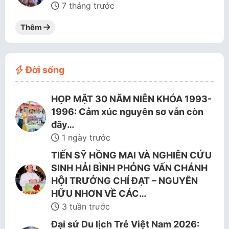
7 tháng trước
Thêm
Đời sống
HỌP MẶT 30 NĂM NIÊN KHÓA 1993-
1996: Cảm xúc nguyên sơ vẫn còn
đây…
1 ngày trước
TIẾN SỸ HỒNG MAI VÀ NGHIÊN CỨU
SINH HẢI BÌNH PHỎNG VẤN CHÁNH
HỘI TRƯỞNG CHÍ ĐẠT – NGUYỄN
HỮU NHƠN VỀ CÁC…
3 tuần trước
Đại sứ Du lịch Trẻ Việt Nam 2026: