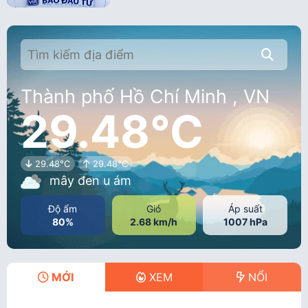
Thành phố Hồ Chí Minh , VN
29.48°C
29.48°C
29.48°C
mây đen u ám
Độ ẩm
Gió
Áp suất
80%
2.68 km/h
1007 hPa
MỚI
XEM
NỔI