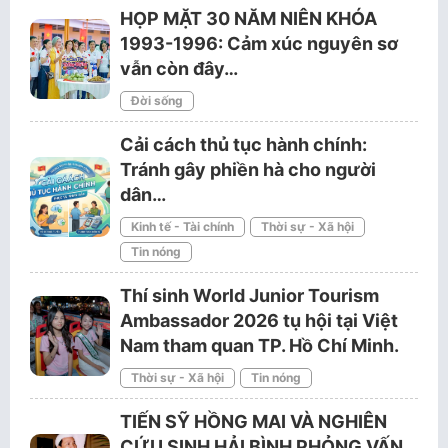
HỌP MẶT 30 NĂM NIÊN KHÓA
1993-1996: Cảm xúc nguyên sơ
vẫn còn đây…
Đời sống
Cải cách thủ tục hành chính:
Tránh gây phiền hà cho người
dân…
Kinh tế - Tài chính
Thời sự - Xã hội
Tin nóng
Thí sinh World Junior Tourism
Ambassador 2026 tụ hội tại Việt
Nam tham quan TP. Hồ Chí Minh.
Thời sự - Xã hội
Tin nóng
TIẾN SỸ HỒNG MAI VÀ NGHIÊN
CỨU SINH HẢI BÌNH PHỎNG VẤN