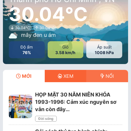
30.04°C
30.04°C
30.04°C
mây đen u ám
Độ ẩm
Gió
Áp suất
76%
3.58 km/h
1008 hPa
MỚI
XEM
NỔI
HỌP MẶT 30 NĂM NIÊN KHÓA
1993-1996: Cảm xúc nguyên sơ
vẫn còn đây…
Đời sống