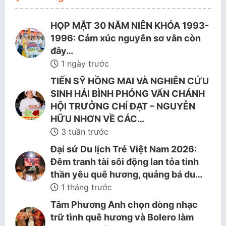
HỌP MẶT 30 NĂM NIÊN KHÓA 1993-
1996: Cảm xúc nguyên sơ vẫn còn
đây…
1 ngày trước
TIẾN SỸ HỒNG MAI VÀ NGHIÊN CỨU
SINH HẢI BÌNH PHỎNG VẤN CHÁNH
HỘI TRƯỞNG CHÍ ĐẠT – NGUYỄN
HỮU NHƠN VỀ CÁC…
3 tuần trước
Đại sứ Du lịch Trẻ Việt Nam 2026:
Đêm tranh tài sôi động lan tỏa tinh
thần yêu quê hương, quảng bá du…
1 tháng trước
Tâm Phương Anh chọn dòng nhạc
trữ tình quê hương và Bolero làm