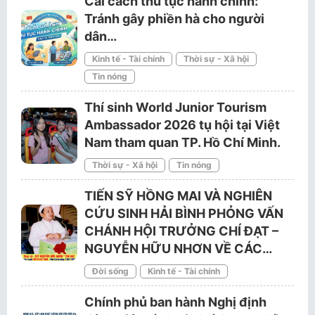
Cải cách thủ tục hành chính:
Tránh gây phiền hà cho người
dân…
Kinh tế - Tài chính
Thời sự - Xã hội
Tin nóng
Thí sinh World Junior Tourism
Ambassador 2026 tụ hội tại Việt
Nam tham quan TP. Hồ Chí Minh.
Thời sự - Xã hội
Tin nóng
TIẾN SỸ HỒNG MAI VÀ NGHIÊN
CỨU SINH HẢI BÌNH PHỎNG VẤN
CHÁNH HỘI TRƯỞNG CHÍ ĐẠT –
NGUYỄN HỮU NHƠN VỀ CÁC…
Đời sống
Kinh tế - Tài chính
Chính phủ ban hành Nghị định