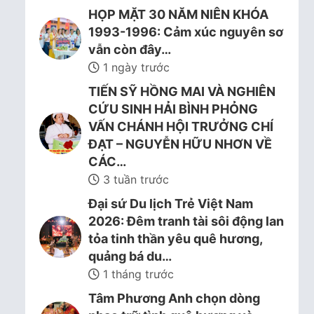
HỌP MẶT 30 NĂM NIÊN KHÓA
1993-1996: Cảm xúc nguyên sơ
vẫn còn đây…
1 ngày trước
TIẾN SỸ HỒNG MAI VÀ NGHIÊN
CỨU SINH HẢI BÌNH PHỎNG
VẤN CHÁNH HỘI TRƯỞNG CHÍ
ĐẠT – NGUYỄN HỮU NHƠN VỀ
CÁC…
3 tuần trước
Đại sứ Du lịch Trẻ Việt Nam
2026: Đêm tranh tài sôi động lan
tỏa tinh thần yêu quê hương,
quảng bá du…
1 tháng trước
Tâm Phương Anh chọn dòng