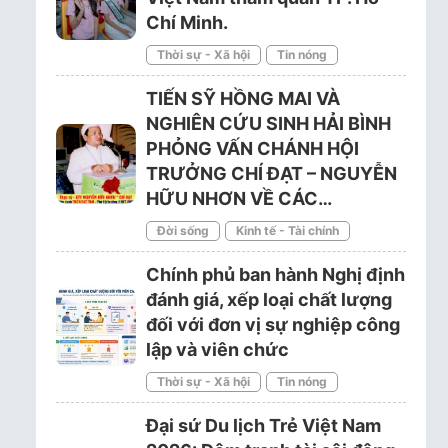
Chí Minh.
Thời sự - Xã hội
Tin nóng
TIẾN SỸ HỒNG MAI VÀ
NGHIÊN CỨU SINH HẢI BÌNH
PHỎNG VẤN CHÁNH HỘI
TRƯỞNG CHÍ ĐẠT – NGUYỄN
HỮU NHƠN VỀ CÁC…
Đời sống
Kinh tế - Tài chính
Chính phủ ban hành Nghị định
đánh giá, xếp loại chất lượng
đối với đơn vị sự nghiệp công
lập và viên chức
Thời sự - Xã hội
Tin nóng
Đại sứ Du lịch Trẻ Việt Nam