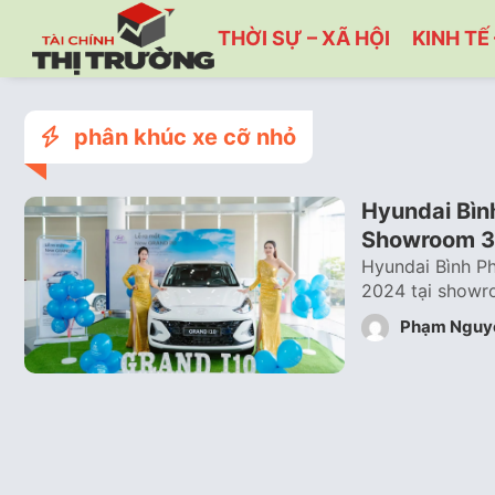
THỜI SỰ – XÃ HỘI
KINH TẾ 
phân khúc xe cỡ nhỏ
Hyundai Bìn
Showroom 3
Hyundai Bình Ph
2024 tại showro
Phạm Nguy