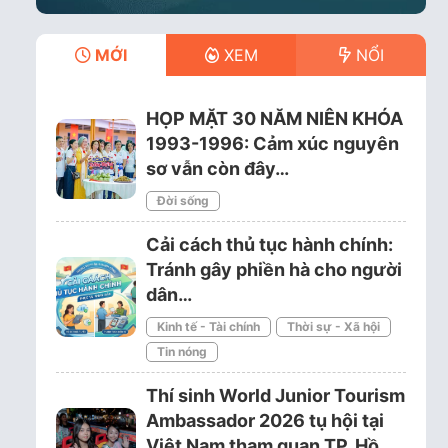
MỚI
XEM
NỔI
HỌP MẶT 30 NĂM NIÊN KHÓA
1993-1996: Cảm xúc nguyên
sơ vẫn còn đây…
Đời sống
Cải cách thủ tục hành chính:
Tránh gây phiền hà cho người
dân…
Kinh tế - Tài chính
Thời sự - Xã hội
Tin nóng
Thí sinh World Junior Tourism
Ambassador 2026 tụ hội tại
Việt Nam tham quan TP. Hồ