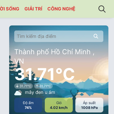
ỜI SỐNG
GIẢI TRÍ
CÔNG NGHỆ
Thành phố Hồ Chí Minh ,
VN
31.71°C
31.71°C
31.71°C
mây đen u ám
Độ ẩm
Gió
Áp suất
74%
4.02 km/h
1008 hPa