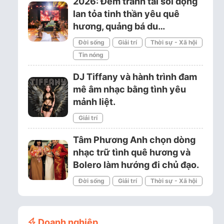
2026: Đêm tranh tài sôi động
lan tỏa tinh thần yêu quê
hương, quảng bá du…
Đời sống
Giải trí
Thời sự - Xã hội
Tin nóng
DJ Tiffany và hành trình đam
mê âm nhạc bằng tình yêu
mảnh liệt.
Giải trí
Tâm Phương Anh chọn dòng
nhạc trữ tình quê hương và
Bolero làm hướng đi chủ đạo.
Đời sống
Giải trí
Thời sự - Xã hội
Doanh nghiệp