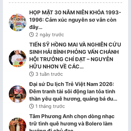
HỌP MẶT 30 NĂM NIÊN KHÓA 1993-
1996: Cảm xúc nguyên sơ vẫn còn
đây…
2 ngày trước
TIẾN SỸ HỒNG MAI VÀ NGHIÊN CỨU
SINH HẢI BÌNH PHỎNG VẤN CHÁNH
HỘI TRƯỞNG CHÍ ĐẠT – NGUYỄN
HỮU NHƠN VỀ CÁC…
3 tuần trước
Đại sứ Du lịch Trẻ Việt Nam 2026:
Đêm tranh tài sôi động lan tỏa tinh
thần yêu quê hương, quảng bá du…
1 tháng trước
Tâm Phương Anh chọn dòng nhạc
trữ tình quê hương và Bolero làm
hướng đi chủ đạo.