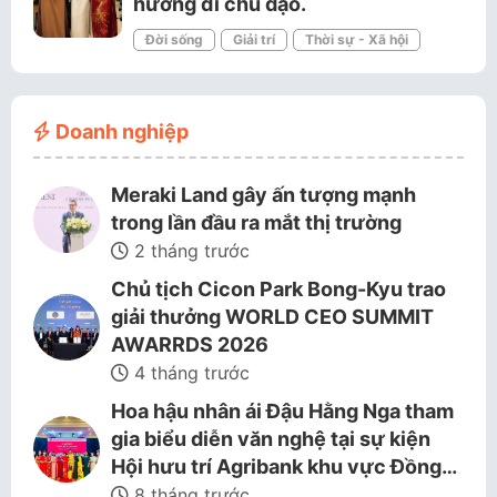
hướng đi chủ đạo.
Đời sống
Giải trí
Thời sự - Xã hội
Doanh nghiệp
Meraki Land gây ấn tượng mạnh
trong lần đầu ra mắt thị trường
2 tháng trước
Chủ tịch Cicon Park Bong-Kyu trao
giải thưởng WORLD CEO SUMMIT
AWARRDS 2026
4 tháng trước
Hoa hậu nhân ái Đậu Hằng Nga tham
gia biểu diễn văn nghệ tại sự kiện
Hội hưu trí Agribank khu vực Đồng…
8 tháng trước