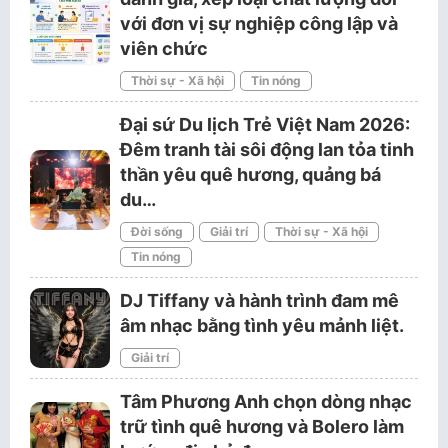
với đơn vị sự nghiệp công lập và
viên chức
Thời sự - Xã hội
Tin nóng
Đại sứ Du lịch Trẻ Việt Nam 2026:
Đêm tranh tài sôi động lan tỏa tinh
thần yêu quê hương, quảng bá
du…
Đời sống
Giải trí
Thời sự - Xã hội
Tin nóng
DJ Tiffany và hành trình đam mê
âm nhạc bằng tình yêu mảnh liệt.
Giải trí
Tâm Phương Anh chọn dòng nhạc
trữ tình quê hương và Bolero làm