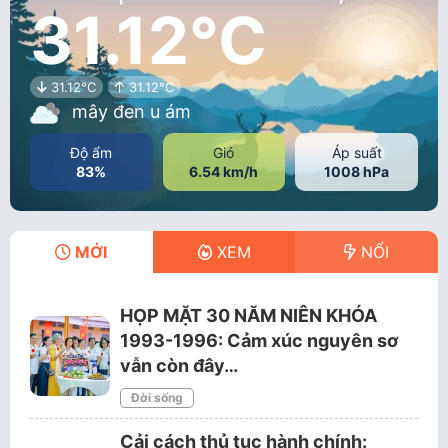
31.12°C
31.12°C
31.12°C
mây đen u ám
Độ ẩm
Gió
Áp suất
83%
6.54 km/h
1008 hPa
MỚI
XEM
NỔI
HỌP MẶT 30 NĂM NIÊN KHÓA
1993-1996: Cảm xúc nguyên sơ
vẫn còn đây…
Đời sống
Cải cách thủ tục hành chính: