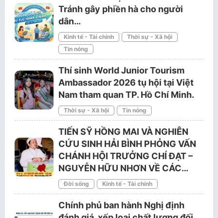
Tránh gây phiền hà cho người
dân…
Kinh tế - Tài chính
Thời sự - Xã hội
Tin nóng
Thí sinh World Junior Tourism
Ambassador 2026 tụ hội tại Việt
Nam tham quan TP. Hồ Chí Minh.
Thời sự - Xã hội
Tin nóng
TIẾN SỸ HỒNG MAI VÀ NGHIÊN
CỨU SINH HẢI BÌNH PHỎNG VẤN
CHÁNH HỘI TRƯỞNG CHÍ ĐẠT –
NGUYỄN HỮU NHƠN VỀ CÁC…
Đời sống
Kinh tế - Tài chính
Chính phủ ban hành Nghị định
đánh giá, xếp loại chất lượng đối