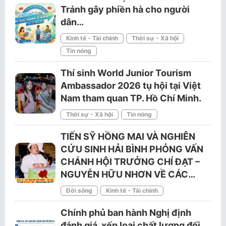
Tránh gây phiền hà cho người
dân…
Kinh tế - Tài chính
Thời sự - Xã hội
Tin nóng
Thí sinh World Junior Tourism
Ambassador 2026 tụ hội tại Việt
Nam tham quan TP. Hồ Chí Minh.
Thời sự - Xã hội
Tin nóng
TIẾN SỸ HỒNG MAI VÀ NGHIÊN
CỨU SINH HẢI BÌNH PHỎNG VẤN
CHÁNH HỘI TRƯỞNG CHÍ ĐẠT –
NGUYỄN HỮU NHƠN VỀ CÁC…
Đời sống
Kinh tế - Tài chính
Chính phủ ban hành Nghị định
đánh giá, xếp loại chất lượng đối