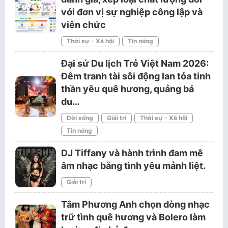
với đơn vị sự nghiệp công lập và
viên chức
Thời sự - Xã hội
Tin nóng
Đại sứ Du lịch Trẻ Việt Nam 2026:
Đêm tranh tài sôi động lan tỏa tinh
thần yêu quê hương, quảng bá
du…
Đời sống
Giải trí
Thời sự - Xã hội
Tin nóng
DJ Tiffany và hành trình đam mê
âm nhạc bằng tình yêu mảnh liệt.
Giải trí
Tâm Phương Anh chọn dòng nhạc
trữ tình quê hương và Bolero làm