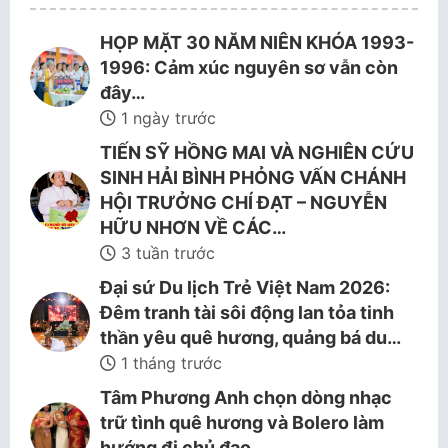
HỌP MẶT 30 NĂM NIÊN KHÓA 1993-
1996: Cảm xúc nguyên sơ vẫn còn
đây…
1 ngày trước
TIẾN SỸ HỒNG MAI VÀ NGHIÊN CỨU
SINH HẢI BÌNH PHỎNG VẤN CHÁNH
HỘI TRƯỞNG CHÍ ĐẠT – NGUYỄN
HỮU NHƠN VỀ CÁC…
3 tuần trước
Đại sứ Du lịch Trẻ Việt Nam 2026:
Đêm tranh tài sôi động lan tỏa tinh
thần yêu quê hương, quảng bá du…
1 tháng trước
Tâm Phương Anh chọn dòng nhạc
trữ tình quê hương và Bolero làm
hướng đi chủ đạo.