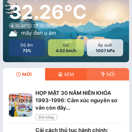
32.26°C
32.26°C
32.26°C
mây đen u ám
Độ ẩm
Gió
Áp suất
73%
4.02 km/h
1007 hPa
MỚI
XEM
NỔI
HỌP MẶT 30 NĂM NIÊN KHÓA
1993-1996: Cảm xúc nguyên sơ
vẫn còn đây…
Đời sống
Cải cách thủ tục hành chính: