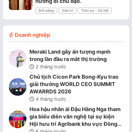
hướng đi chủ đạo.
Đời sống
Giải trí
Thời sự - Xã hội
Doanh nghiệp
Meraki Land gây ấn tượng mạnh
trong lần đầu ra mắt thị trường
2 tháng trước
Chủ tịch Cicon Park Bong-Kyu trao
giải thưởng WORLD CEO SUMMIT
AWARRDS 2026
4 tháng trước
Hoa hậu nhân ái Đậu Hằng Nga tham
gia biểu diễn văn nghệ tại sự kiện
Hội hưu trí Agribank khu vực Đồng…
8 tháng trước