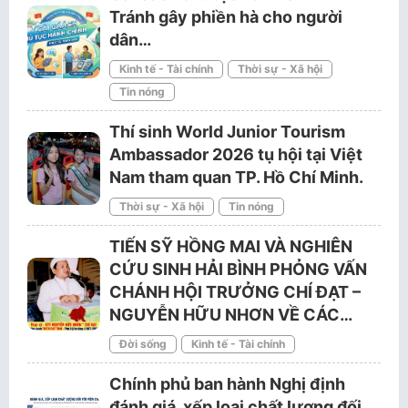
Tránh gây phiền hà cho người
dân…
Kinh tế - Tài chính
Thời sự - Xã hội
Tin nóng
Thí sinh World Junior Tourism
Ambassador 2026 tụ hội tại Việt
Nam tham quan TP. Hồ Chí Minh.
Thời sự - Xã hội
Tin nóng
TIẾN SỸ HỒNG MAI VÀ NGHIÊN
CỨU SINH HẢI BÌNH PHỎNG VẤN
CHÁNH HỘI TRƯỞNG CHÍ ĐẠT –
NGUYỄN HỮU NHƠN VỀ CÁC…
Đời sống
Kinh tế - Tài chính
Chính phủ ban hành Nghị định
đánh giá, xếp loại chất lượng đối