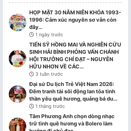
HỌP MẶT 30 NĂM NIÊN KHÓA 1993-
1996: Cảm xúc nguyên sơ vẫn còn
đây…
1 ngày trước
TIẾN SỸ HỒNG MAI VÀ NGHIÊN CỨU
SINH HẢI BÌNH PHỎNG VẤN CHÁNH
HỘI TRƯỞNG CHÍ ĐẠT – NGUYỄN
HỮU NHƠN VỀ CÁC…
3 tuần trước
Đại sứ Du lịch Trẻ Việt Nam 2026:
Đêm tranh tài sôi động lan tỏa tinh
thần yêu quê hương, quảng bá du…
1 tháng trước
Tâm Phương Anh chọn dòng nhạc
trữ tình quê hương và Bolero làm
hướng đi chủ đạo.