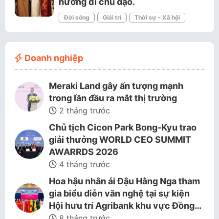
hướng đi chủ đạo.
Đời sống
Giải trí
Thời sự - Xã hội
Doanh nghiệp
Meraki Land gây ấn tượng mạnh
trong lần đầu ra mắt thị trường
2 tháng trước
Chủ tịch Cicon Park Bong-Kyu trao
giải thưởng WORLD CEO SUMMIT
AWARRDS 2026
4 tháng trước
Hoa hậu nhân ái Đậu Hằng Nga tham
gia biểu diễn văn nghệ tại sự kiện
Hội hưu trí Agribank khu vực Đồng…
8 tháng trước