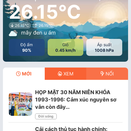
26.15°C
26.15°C
26.15°C
mây đen u ám
Độ ẩm
Gió
Áp suất
90%
0.45 km/h
1008 hPa
MỚI
XEM
NỔI
HỌP MẶT 30 NĂM NIÊN KHÓA
1993-1996: Cảm xúc nguyên sơ
vẫn còn đây…
Đời sống
Cải cách thủ tục hành chính: