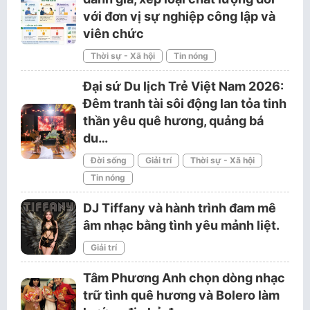
với đơn vị sự nghiệp công lập và
viên chức
Thời sự - Xã hội
Tin nóng
Đại sứ Du lịch Trẻ Việt Nam 2026:
Đêm tranh tài sôi động lan tỏa tinh
thần yêu quê hương, quảng bá
du…
Đời sống
Giải trí
Thời sự - Xã hội
Tin nóng
DJ Tiffany và hành trình đam mê
âm nhạc bằng tình yêu mảnh liệt.
Giải trí
Tâm Phương Anh chọn dòng nhạc
trữ tình quê hương và Bolero làm