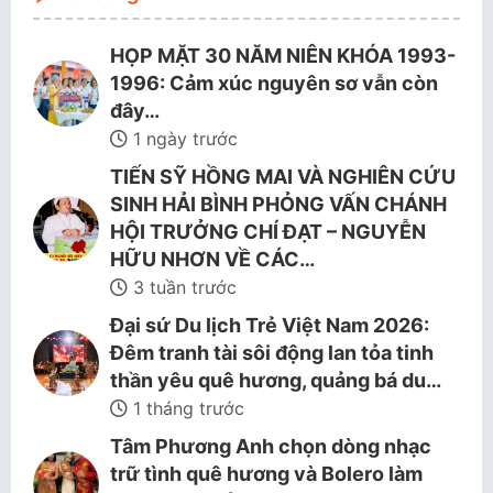
HỌP MẶT 30 NĂM NIÊN KHÓA 1993-
1996: Cảm xúc nguyên sơ vẫn còn
đây…
1 ngày trước
TIẾN SỸ HỒNG MAI VÀ NGHIÊN CỨU
SINH HẢI BÌNH PHỎNG VẤN CHÁNH
HỘI TRƯỞNG CHÍ ĐẠT – NGUYỄN
HỮU NHƠN VỀ CÁC…
3 tuần trước
Đại sứ Du lịch Trẻ Việt Nam 2026:
Đêm tranh tài sôi động lan tỏa tinh
thần yêu quê hương, quảng bá du…
1 tháng trước
Tâm Phương Anh chọn dòng nhạc
trữ tình quê hương và Bolero làm