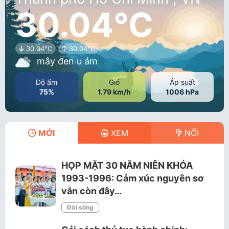
30.04°C
30.04°C
30.04°C
mây đen u ám
Độ ẩm
Gió
Áp suất
75%
1.79 km/h
1006 hPa
MỚI
XEM
NỔI
HỌP MẶT 30 NĂM NIÊN KHÓA
1993-1996: Cảm xúc nguyên sơ
vẫn còn đây…
Đời sống