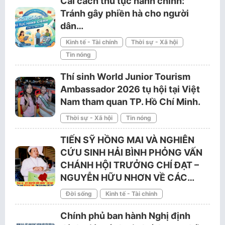
Cải cách thủ tục hành chính:
Tránh gây phiền hà cho người
dân…
Kinh tế - Tài chính
Thời sự - Xã hội
Tin nóng
Thí sinh World Junior Tourism
Ambassador 2026 tụ hội tại Việt
Nam tham quan TP. Hồ Chí Minh.
Thời sự - Xã hội
Tin nóng
TIẾN SỸ HỒNG MAI VÀ NGHIÊN
CỨU SINH HẢI BÌNH PHỎNG VẤN
CHÁNH HỘI TRƯỞNG CHÍ ĐẠT –
NGUYỄN HỮU NHƠN VỀ CÁC…
Đời sống
Kinh tế - Tài chính
Chính phủ ban hành Nghị định