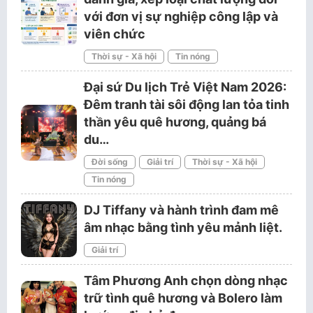
với đơn vị sự nghiệp công lập và
viên chức
Thời sự - Xã hội
Tin nóng
Đại sứ Du lịch Trẻ Việt Nam 2026:
Đêm tranh tài sôi động lan tỏa tinh
thần yêu quê hương, quảng bá
du…
Đời sống
Giải trí
Thời sự - Xã hội
Tin nóng
DJ Tiffany và hành trình đam mê
âm nhạc bằng tình yêu mảnh liệt.
Giải trí
Tâm Phương Anh chọn dòng nhạc
trữ tình quê hương và Bolero làm