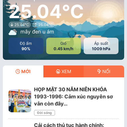
25.04°C
25.04°C
25.04°C
mây đen u ám
Độ ẩm
Gió
Áp suất
90%
0.45 km/h
1009 hPa
MỚI
XEM
NỔI
HỌP MẶT 30 NĂM NIÊN KHÓA
1993-1996: Cảm xúc nguyên sơ
vẫn còn đây…
Đời sống
Cải cách thủ tục hành chính: