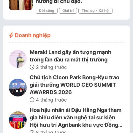
hướng đi chủ đạo.
Đời sống
Giải trí
Thời sự - Xã hội
Doanh nghiệp
Meraki Land gây ấn tượng mạnh
trong lần đầu ra mắt thị trường
2 tháng trước
Chủ tịch Cicon Park Bong-Kyu trao
giải thưởng WORLD CEO SUMMIT
AWARRDS 2026
4 tháng trước
Hoa hậu nhân ái Đậu Hằng Nga tham
gia biểu diễn văn nghệ tại sự kiện
Hội hưu trí Agribank khu vực Đồng…
8 tháng trước