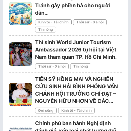
Tránh gây phiền hà cho người
dân…
Kinh tế - Tài chính
Thời sự - Xã hội
Tin nóng
Thí sinh World Junior Tourism
Ambassador 2026 tụ hội tại Việt
Nam tham quan TP. Hồ Chí Minh.
Thời sự - Xã hội
Tin nóng
TIẾN SỸ HỒNG MAI VÀ NGHIÊN
CỨU SINH HẢI BÌNH PHỎNG VẤN
CHÁNH HỘI TRƯỞNG CHÍ ĐẠT –
NGUYỄN HỮU NHƠN VỀ CÁC…
Đời sống
Kinh tế - Tài chính
Chính phủ ban hành Nghị định
đánh giá, xếp loại chất lượng đối