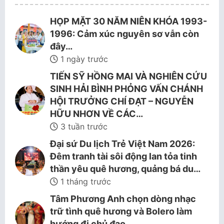
HỌP MẶT 30 NĂM NIÊN KHÓA 1993-
1996: Cảm xúc nguyên sơ vẫn còn
đây…
1 ngày trước
TIẾN SỸ HỒNG MAI VÀ NGHIÊN CỨU
SINH HẢI BÌNH PHỎNG VẤN CHÁNH
HỘI TRƯỞNG CHÍ ĐẠT – NGUYỄN
HỮU NHƠN VỀ CÁC…
3 tuần trước
Đại sứ Du lịch Trẻ Việt Nam 2026:
Đêm tranh tài sôi động lan tỏa tinh
thần yêu quê hương, quảng bá du…
1 tháng trước
Tâm Phương Anh chọn dòng nhạc
trữ tình quê hương và Bolero làm
hướng đi chủ đạo.