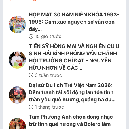
HỌP MẶT 30 NĂM NIÊN KHÓA 1993-
1996: Cảm xúc nguyên sơ vẫn còn
đây…
15 giờ trước
TIẾN SỸ HỒNG MAI VÀ NGHIÊN CỨU
SINH HẢI BÌNH PHỎNG VẤN CHÁNH
HỘI TRƯỞNG CHÍ ĐẠT – NGUYỄN
HỮU NHƠN VỀ CÁC…
3 tuần trước
Đại sứ Du lịch Trẻ Việt Nam 2026:
Đêm tranh tài sôi động lan tỏa tinh
thần yêu quê hương, quảng bá du…
1 tháng trước
Tâm Phương Anh chọn dòng nhạc
trữ tình quê hương và Bolero làm