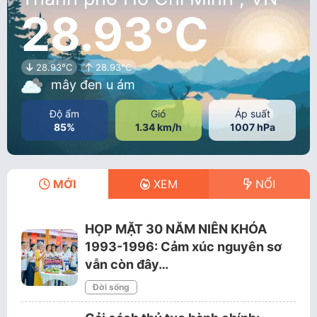
28.93°C
28.93°C
28.93°C
mây đen u ám
Độ ẩm
Gió
Áp suất
85%
1.34 km/h
1007 hPa
MỚI
XEM
NỔI
HỌP MẶT 30 NĂM NIÊN KHÓA
1993-1996: Cảm xúc nguyên sơ
vẫn còn đây…
Đời sống