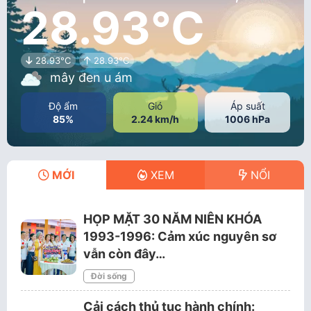
28.93°C
28.93°C
28.93°C
mây đen u ám
Độ ẩm
Gió
Áp suất
85%
2.24 km/h
1006 hPa
MỚI
XEM
NỔI
HỌP MẶT 30 NĂM NIÊN KHÓA
1993-1996: Cảm xúc nguyên sơ
vẫn còn đây…
Đời sống
Cải cách thủ tục hành chính: