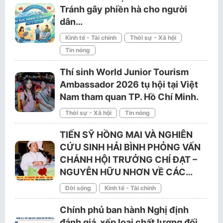
Tránh gây phiền hà cho người
dân…
Kinh tế - Tài chính
Thời sự - Xã hội
Tin nóng
Thí sinh World Junior Tourism
Ambassador 2026 tụ hội tại Việt
Nam tham quan TP. Hồ Chí Minh.
Thời sự - Xã hội
Tin nóng
TIẾN SỸ HỒNG MAI VÀ NGHIÊN
CỨU SINH HẢI BÌNH PHỎNG VẤN
CHÁNH HỘI TRƯỞNG CHÍ ĐẠT –
NGUYỄN HỮU NHƠN VỀ CÁC…
Đời sống
Kinh tế - Tài chính
Chính phủ ban hành Nghị định
đánh giá, xếp loại chất lượng đối