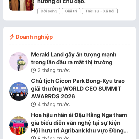
hướng đi chủ đạo.
Đời sống
Giải trí
Thời sự - Xã hội
Doanh nghiệp
Meraki Land gây ấn tượng mạnh
trong lần đầu ra mắt thị trường
2 tháng trước
Chủ tịch Cicon Park Bong-Kyu trao
giải thưởng WORLD CEO SUMMIT
AWARRDS 2026
4 tháng trước
Hoa hậu nhân ái Đậu Hằng Nga tham
gia biểu diễn văn nghệ tại sự kiện
Hội hưu trí Agribank khu vực Đồng…
8 tháng trước