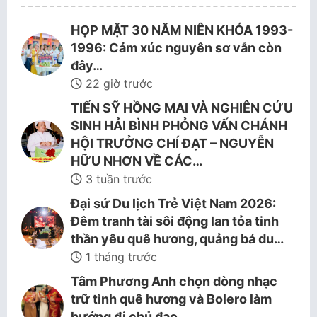
HỌP MẶT 30 NĂM NIÊN KHÓA 1993-
1996: Cảm xúc nguyên sơ vẫn còn
đây…
22 giờ trước
TIẾN SỸ HỒNG MAI VÀ NGHIÊN CỨU
SINH HẢI BÌNH PHỎNG VẤN CHÁNH
HỘI TRƯỞNG CHÍ ĐẠT – NGUYỄN
HỮU NHƠN VỀ CÁC…
3 tuần trước
Đại sứ Du lịch Trẻ Việt Nam 2026:
Đêm tranh tài sôi động lan tỏa tinh
thần yêu quê hương, quảng bá du…
1 tháng trước
Tâm Phương Anh chọn dòng nhạc
trữ tình quê hương và Bolero làm
hướng đi chủ đạo.