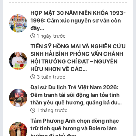
HỌP MẶT 30 NĂM NIÊN KHÓA 1993-
1996: Cảm xúc nguyên sơ vẫn còn
đây…
1 ngày trước
TIẾN SỸ HỒNG MAI VÀ NGHIÊN CỨU
SINH HẢI BÌNH PHỎNG VẤN CHÁNH
HỘI TRƯỞNG CHÍ ĐẠT – NGUYỄN
HỮU NHƠN VỀ CÁC…
3 tuần trước
Đại sứ Du lịch Trẻ Việt Nam 2026:
Đêm tranh tài sôi động lan tỏa tinh
thần yêu quê hương, quảng bá du…
1 tháng trước
Tâm Phương Anh chọn dòng nhạc
trữ tình quê hương và Bolero làm
hướng đi chủ đạo.