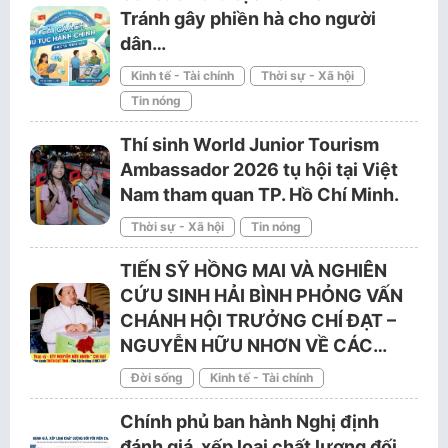
Tránh gây phiền hà cho người
dân…
Kinh tế - Tài chính
Thời sự - Xã hội
Tin nóng
Thí sinh World Junior Tourism
Ambassador 2026 tụ hội tại Việt
Nam tham quan TP. Hồ Chí Minh.
Thời sự - Xã hội
Tin nóng
TIẾN SỸ HỒNG MAI VÀ NGHIÊN
CỨU SINH HẢI BÌNH PHỎNG VẤN
CHÁNH HỘI TRƯỞNG CHÍ ĐẠT –
NGUYỄN HỮU NHƠN VỀ CÁC…
Đời sống
Kinh tế - Tài chính
Chính phủ ban hành Nghị định
đánh giá, xếp loại chất lượng đối