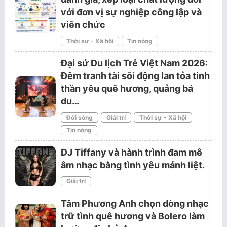
với đơn vị sự nghiệp công lập và
viên chức
Thời sự - Xã hội
Tin nóng
Đại sứ Du lịch Trẻ Việt Nam 2026:
Đêm tranh tài sôi động lan tỏa tinh
thần yêu quê hương, quảng bá
du…
Đời sống
Giải trí
Thời sự - Xã hội
Tin nóng
DJ Tiffany và hành trình đam mê
âm nhạc bằng tình yêu mảnh liệt.
Giải trí
Tâm Phương Anh chọn dòng nhạc
trữ tình quê hương và Bolero làm