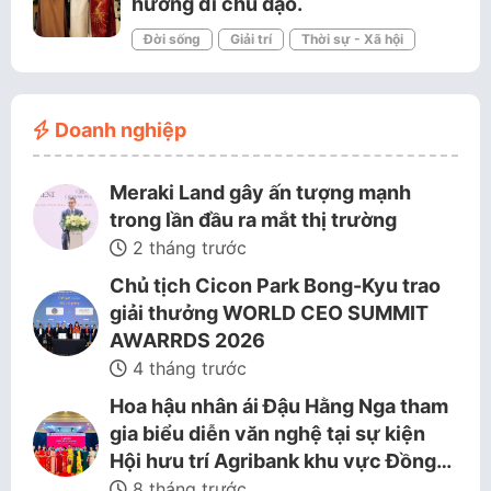
hướng đi chủ đạo.
Đời sống
Giải trí
Thời sự - Xã hội
Doanh nghiệp
Meraki Land gây ấn tượng mạnh
trong lần đầu ra mắt thị trường
2 tháng trước
Chủ tịch Cicon Park Bong-Kyu trao
giải thưởng WORLD CEO SUMMIT
AWARRDS 2026
4 tháng trước
Hoa hậu nhân ái Đậu Hằng Nga tham
gia biểu diễn văn nghệ tại sự kiện
Hội hưu trí Agribank khu vực Đồng…
8 tháng trước