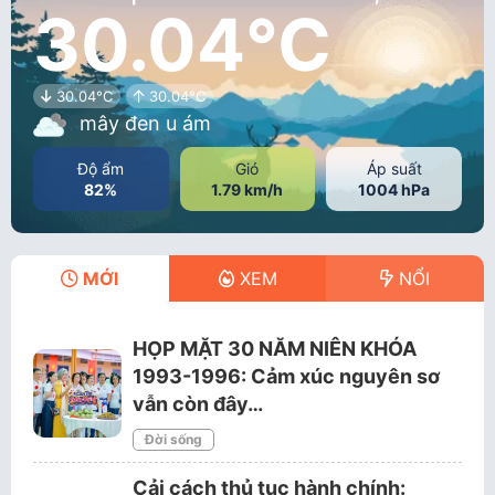
30.04°C
30.04°C
30.04°C
mây đen u ám
Độ ẩm
Gió
Áp suất
82%
1.79 km/h
1004 hPa
MỚI
XEM
NỔI
HỌP MẶT 30 NĂM NIÊN KHÓA
1993-1996: Cảm xúc nguyên sơ
vẫn còn đây…
Đời sống
Cải cách thủ tục hành chính: