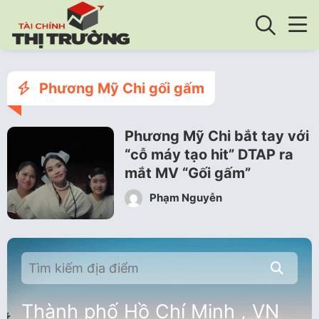
Phương Mỹ Chi gối gấm
Phương Mỹ Chi bắt tay với
“cỗ máy tạo hit” DTAP ra
mắt MV “Gối gấm”
Phạm Nguyễn
Thành phố Hồ Chí Minh , VN