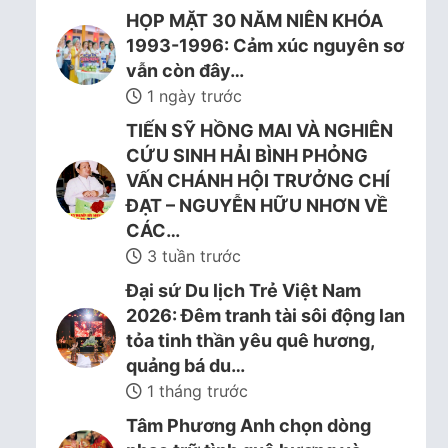
HỌP MẶT 30 NĂM NIÊN KHÓA
1993-1996: Cảm xúc nguyên sơ
vẫn còn đây…
1 ngày trước
TIẾN SỸ HỒNG MAI VÀ NGHIÊN
CỨU SINH HẢI BÌNH PHỎNG
VẤN CHÁNH HỘI TRƯỞNG CHÍ
ĐẠT – NGUYỄN HỮU NHƠN VỀ
CÁC…
3 tuần trước
Đại sứ Du lịch Trẻ Việt Nam
2026: Đêm tranh tài sôi động lan
tỏa tinh thần yêu quê hương,
quảng bá du…
1 tháng trước
Tâm Phương Anh chọn dòng