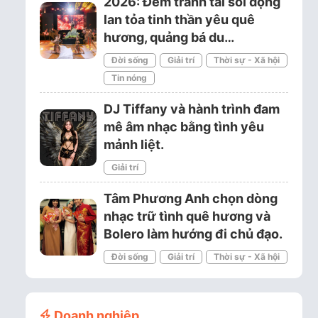
2026: Đêm tranh tài sôi động
lan tỏa tinh thần yêu quê
hương, quảng bá du…
Đời sống
Giải trí
Thời sự - Xã hội
Tin nóng
DJ Tiffany và hành trình đam
mê âm nhạc bằng tình yêu
mảnh liệt.
Giải trí
Tâm Phương Anh chọn dòng
nhạc trữ tình quê hương và
Bolero làm hướng đi chủ đạo.
Đời sống
Giải trí
Thời sự - Xã hội
Doanh nghiệp