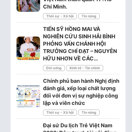
Chí Minh.
Thời sự - Xã hội
Tin nóng
TIẾN SỸ HỒNG MAI VÀ
NGHIÊN CỨU SINH HẢI BÌNH
PHỎNG VẤN CHÁNH HỘI
TRƯỞNG CHÍ ĐẠT – NGUYỄN
HỮU NHƠN VỀ CÁC…
Đời sống
Kinh tế - Tài chính
Chính phủ ban hành Nghị định
đánh giá, xếp loại chất lượng
đối với đơn vị sự nghiệp công
lập và viên chức
Thời sự - Xã hội
Tin nóng
Đại sứ Du lịch Trẻ Việt Nam