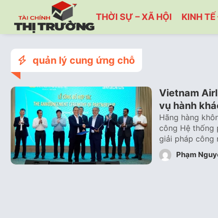
THỜI SỰ – XÃ HỘI
KINH TẾ 
quản lý cung ứng chỗ
Vietnam Air
vụ hành khá
Hãng hàng không
công Hệ thống 
giải pháp công 
Phạm Nguy