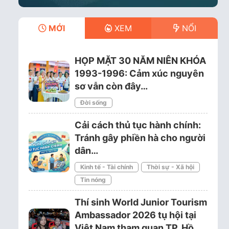
MỚI
XEM
NỔI
HỌP MẶT 30 NĂM NIÊN KHÓA
1993-1996: Cảm xúc nguyên
sơ vẫn còn đây…
Đời sống
Cải cách thủ tục hành chính:
Tránh gây phiền hà cho người
dân…
Kinh tế - Tài chính
Thời sự - Xã hội
Tin nóng
Thí sinh World Junior Tourism
Ambassador 2026 tụ hội tại
Việt Nam tham quan TP. Hồ