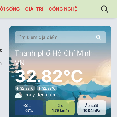
ỜI SỐNG
GIẢI TRÍ
CÔNG NGHỆ
c
Thành phố Hồ Chí Minh ,
VN
h
32.82°C
32.82°C
32.82°C
mây đen u ám
Độ ẩm
Gió
Áp suất
67%
1.79 km/h
1004 hPa