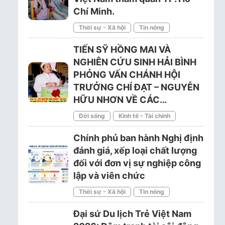
Chí Minh.
Thời sự - Xã hội
Tin nóng
TIẾN SỸ HỒNG MAI VÀ
NGHIÊN CỨU SINH HẢI BÌNH
PHỎNG VẤN CHÁNH HỘI
TRƯỞNG CHÍ ĐẠT – NGUYỄN
HỮU NHƠN VỀ CÁC…
Đời sống
Kinh tế - Tài chính
Chính phủ ban hành Nghị định
đánh giá, xếp loại chất lượng
đối với đơn vị sự nghiệp công
lập và viên chức
Thời sự - Xã hội
Tin nóng
Đại sứ Du lịch Trẻ Việt Nam