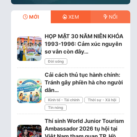
MỚI
XEM
NỔI
HỌP MẶT 30 NĂM NIÊN KHÓA
1993-1996: Cảm xúc nguyên
sơ vẫn còn đây…
Đời sống
Cải cách thủ tục hành chính:
Tránh gây phiền hà cho người
dân…
Kinh tế - Tài chính
Thời sự - Xã hội
Tin nóng
Thí sinh World Junior Tourism
Ambassador 2026 tụ hội tại
Việt Nam tham quan TP. Hồ