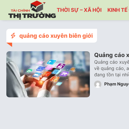
THỜI SỰ – XÃ HỘI
KINH TẾ 
quảng cáo xuyên biên giới
Quảng cáo xu
Quảng cáo xuyên
về quảng cáo, a
đang tồn tại nh
Phạm Nguy