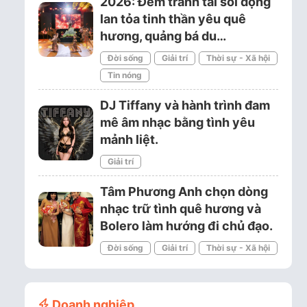
2026: Đêm tranh tài sôi động
lan tỏa tinh thần yêu quê
hương, quảng bá du…
Đời sống
Giải trí
Thời sự - Xã hội
Tin nóng
DJ Tiffany và hành trình đam
mê âm nhạc bằng tình yêu
mảnh liệt.
Giải trí
Tâm Phương Anh chọn dòng
nhạc trữ tình quê hương và
Bolero làm hướng đi chủ đạo.
Đời sống
Giải trí
Thời sự - Xã hội
Doanh nghiệp