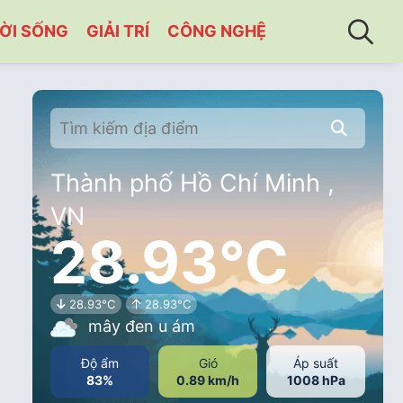
ỜI SỐNG
GIẢI TRÍ
CÔNG NGHỆ
Thành phố Hồ Chí Minh ,
VN
28.93°C
28.93°C
28.93°C
mây đen u ám
Độ ẩm
Gió
Áp suất
83%
0.89 km/h
1008 hPa