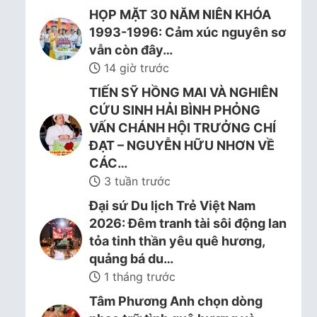
HỌP MẶT 30 NĂM NIÊN KHÓA
1993-1996: Cảm xúc nguyên sơ
vẫn còn đây…
14 giờ trước
TIẾN SỸ HỒNG MAI VÀ NGHIÊN
CỨU SINH HẢI BÌNH PHỎNG
VẤN CHÁNH HỘI TRƯỞNG CHÍ
ĐẠT – NGUYỄN HỮU NHƠN VỀ
CÁC…
3 tuần trước
Đại sứ Du lịch Trẻ Việt Nam
2026: Đêm tranh tài sôi động lan
tỏa tinh thần yêu quê hương,
quảng bá du…
1 tháng trước
Tâm Phương Anh chọn dòng