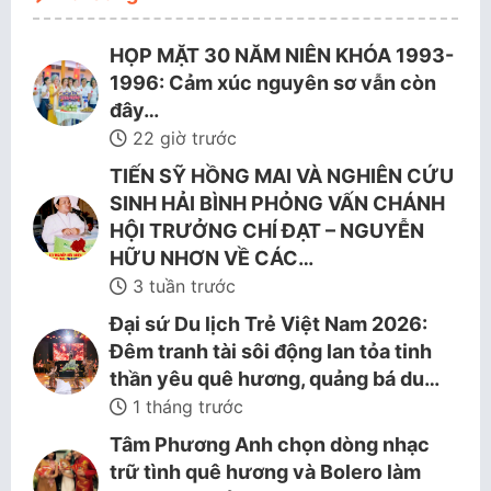
HỌP MẶT 30 NĂM NIÊN KHÓA 1993-
1996: Cảm xúc nguyên sơ vẫn còn
đây…
22 giờ trước
TIẾN SỸ HỒNG MAI VÀ NGHIÊN CỨU
SINH HẢI BÌNH PHỎNG VẤN CHÁNH
HỘI TRƯỞNG CHÍ ĐẠT – NGUYỄN
HỮU NHƠN VỀ CÁC…
3 tuần trước
Đại sứ Du lịch Trẻ Việt Nam 2026:
Đêm tranh tài sôi động lan tỏa tinh
thần yêu quê hương, quảng bá du…
1 tháng trước
Tâm Phương Anh chọn dòng nhạc
trữ tình quê hương và Bolero làm