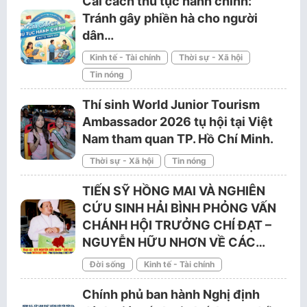
Cải cách thủ tục hành chính:
Tránh gây phiền hà cho người
dân…
Kinh tế - Tài chính
Thời sự - Xã hội
Tin nóng
Thí sinh World Junior Tourism
Ambassador 2026 tụ hội tại Việt
Nam tham quan TP. Hồ Chí Minh.
Thời sự - Xã hội
Tin nóng
TIẾN SỸ HỒNG MAI VÀ NGHIÊN
CỨU SINH HẢI BÌNH PHỎNG VẤN
CHÁNH HỘI TRƯỞNG CHÍ ĐẠT –
NGUYỄN HỮU NHƠN VỀ CÁC…
Đời sống
Kinh tế - Tài chính
Chính phủ ban hành Nghị định