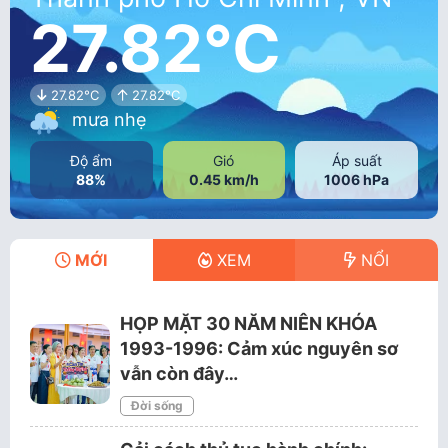
27.82°C
27.82°C
27.82°C
mưa nhẹ
Độ ẩm
Gió
Áp suất
88%
0.45 km/h
1006 hPa
MỚI
XEM
NỔI
HỌP MẶT 30 NĂM NIÊN KHÓA
1993-1996: Cảm xúc nguyên sơ
vẫn còn đây…
Đời sống