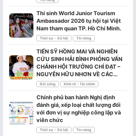
Thí sinh World Junior Tourism
Ambassador 2026 tụ hội tại Việt
Nam tham quan TP. Hồ Chí Minh.
Thời sự - Xã hội
Tin nóng
TIẾN SỸ HỒNG MAI VÀ NGHIÊN
CỨU SINH HẢI BÌNH PHỎNG VẤN
CHÁNH HỘI TRƯỞNG CHÍ ĐẠT –
NGUYỄN HỮU NHƠN VỀ CÁC…
Đời sống
Kinh tế - Tài chính
Chính phủ ban hành Nghị định
đánh giá, xếp loại chất lượng đối
với đơn vị sự nghiệp công lập và
viên chức
Thời sự - Xã hội
Tin nóng