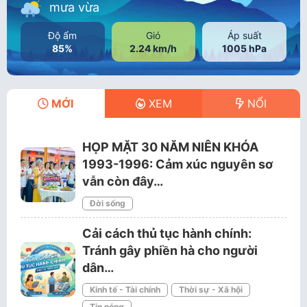
mưa vừa
Độ ẩm
Gió
Áp suất
85%
2.24 km/h
1005 hPa
MỚI
XEM
NỔI
HỌP MẶT 30 NĂM NIÊN KHÓA
1993-1996: Cảm xúc nguyên sơ
vẫn còn đây…
Đời sống
Cải cách thủ tục hành chính:
Tránh gây phiền hà cho người
dân…
Kinh tế - Tài chính
Thời sự - Xã hội
Tin nóng