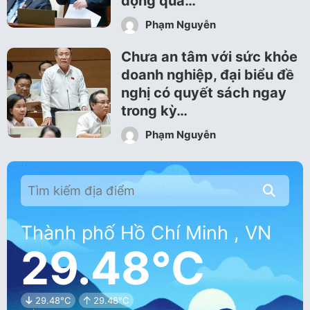
động quá…
Phạm Nguyễn
Chưa an tâm với sức khỏe
doanh nghiệp, đại biểu đề
nghị có quyết sách ngay
trong kỳ…
Phạm Nguyễn
Thành phố Hồ Chí Minh , VN
29.48°C
29.48°C
29.48°C