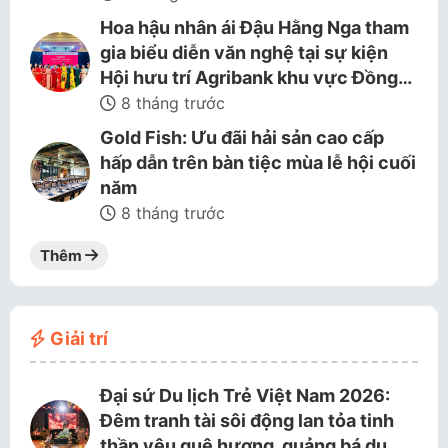
Hoa hậu nhân ái Đậu Hằng Nga tham
gia biểu diễn văn nghệ tại sự kiện
Hội hưu trí Agribank khu vực Đồng…
8 tháng trước
Gold Fish: Ưu đãi hải sản cao cấp
hấp dẫn trên bàn tiệc mùa lễ hội cuối
năm
8 tháng trước
Thêm
Giải trí
Đại sứ Du lịch Trẻ Việt Nam 2026:
Đêm tranh tài sôi động lan tỏa tinh
thần yêu quê hương, quảng bá du…