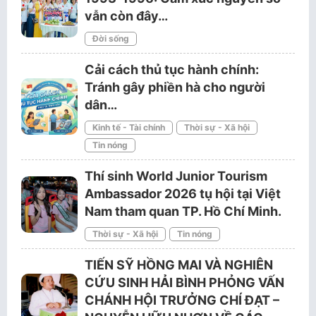
vẫn còn đây…
Đời sống
Cải cách thủ tục hành chính:
Tránh gây phiền hà cho người
dân…
Kinh tế - Tài chính
Thời sự - Xã hội
Tin nóng
Thí sinh World Junior Tourism
Ambassador 2026 tụ hội tại Việt
Nam tham quan TP. Hồ Chí Minh.
Thời sự - Xã hội
Tin nóng
TIẾN SỸ HỒNG MAI VÀ NGHIÊN
CỨU SINH HẢI BÌNH PHỎNG VẤN
CHÁNH HỘI TRƯỞNG CHÍ ĐẠT –