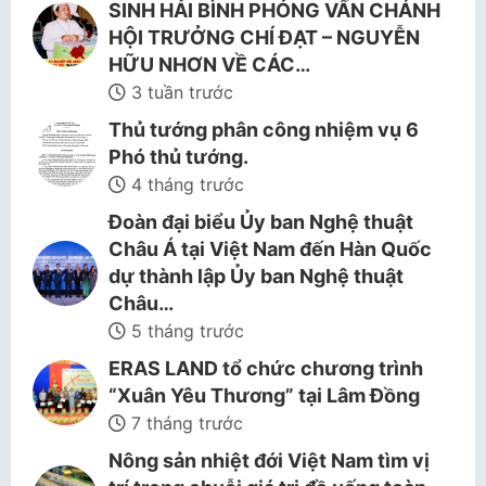
SINH HẢI BÌNH PHỎNG VẤN CHÁNH
HỘI TRƯỞNG CHÍ ĐẠT – NGUYỄN
HỮU NHƠN VỀ CÁC…
3 tuần trước
Thủ tướng phân công nhiệm vụ 6
Phó thủ tướng.
4 tháng trước
Đoàn đại biểu Ủy ban Nghệ thuật
Châu Á tại Việt Nam đến Hàn Quốc
dự thành lập Ủy ban Nghệ thuật
Châu…
5 tháng trước
ERAS LAND tổ chức chương trình
“Xuân Yêu Thương” tại Lâm Đồng
7 tháng trước
Nông sản nhiệt đới Việt Nam tìm vị