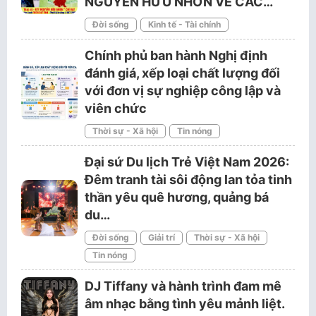
NGUYỄN HỮU NHƠN VỀ CÁC…
Đời sống
Kinh tế - Tài chính
Chính phủ ban hành Nghị định
đánh giá, xếp loại chất lượng đối
với đơn vị sự nghiệp công lập và
viên chức
Thời sự - Xã hội
Tin nóng
Đại sứ Du lịch Trẻ Việt Nam 2026:
Đêm tranh tài sôi động lan tỏa tinh
thần yêu quê hương, quảng bá
du…
Đời sống
Giải trí
Thời sự - Xã hội
Tin nóng
DJ Tiffany và hành trình đam mê
âm nhạc bằng tình yêu mảnh liệt.