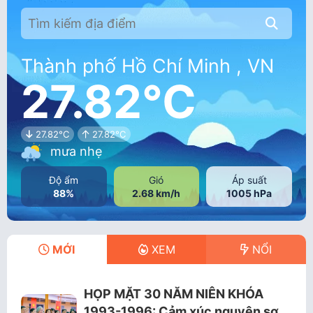
Thành phố Hồ Chí Minh , VN
27.82°C
27.82°C
27.82°C
mưa nhẹ
Độ ẩm
Gió
Áp suất
88%
2.68 km/h
1005 hPa
MỚI
XEM
NỔI
HỌP MẶT 30 NĂM NIÊN KHÓA
1993-1996: Cảm xúc nguyên sơ