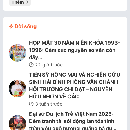
Thêm
Đời sống
HỌP MẶT 30 NĂM NIÊN KHÓA 1993-
1996: Cảm xúc nguyên sơ vẫn còn
đây…
22 giờ trước
TIẾN SỸ HỒNG MAI VÀ NGHIÊN CỨU
SINH HẢI BÌNH PHỎNG VẤN CHÁNH
HỘI TRƯỞNG CHÍ ĐẠT – NGUYỄN
HỮU NHƠN VỀ CÁC…
3 tuần trước
Đại sứ Du lịch Trẻ Việt Nam 2026:
Đêm tranh tài sôi động lan tỏa tinh
thần yêu quê hương, quảng bá du…