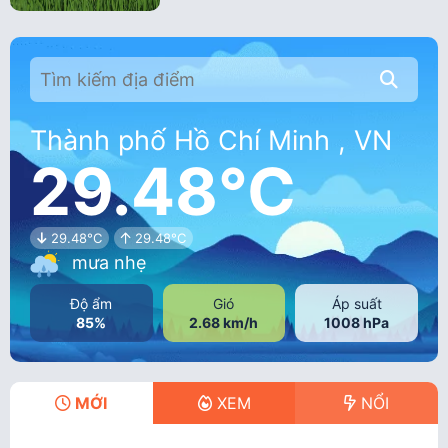
Thành phố Hồ Chí Minh , VN
29.48°C
29.48°C
29.48°C
mưa nhẹ
Độ ẩm
Gió
Áp suất
85%
2.68 km/h
1008 hPa
MỚI
XEM
NỔI