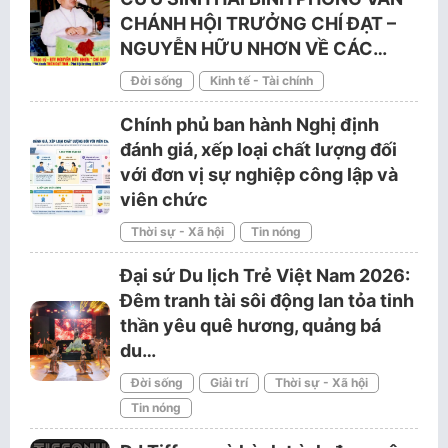
CHÁNH HỘI TRƯỞNG CHÍ ĐẠT –
NGUYỄN HỮU NHƠN VỀ CÁC…
Đời sống
Kinh tế - Tài chính
Chính phủ ban hành Nghị định
đánh giá, xếp loại chất lượng đối
với đơn vị sự nghiệp công lập và
viên chức
Thời sự - Xã hội
Tin nóng
Đại sứ Du lịch Trẻ Việt Nam 2026:
Đêm tranh tài sôi động lan tỏa tinh
thần yêu quê hương, quảng bá
du…
Đời sống
Giải trí
Thời sự - Xã hội
Tin nóng