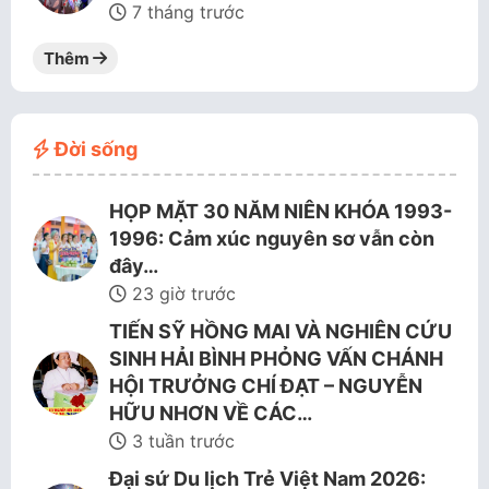
7 tháng trước
Thêm
Đời sống
HỌP MẶT 30 NĂM NIÊN KHÓA 1993-
1996: Cảm xúc nguyên sơ vẫn còn
đây…
23 giờ trước
TIẾN SỸ HỒNG MAI VÀ NGHIÊN CỨU
SINH HẢI BÌNH PHỎNG VẤN CHÁNH
HỘI TRƯỞNG CHÍ ĐẠT – NGUYỄN
HỮU NHƠN VỀ CÁC…
3 tuần trước
Đại sứ Du lịch Trẻ Việt Nam 2026: