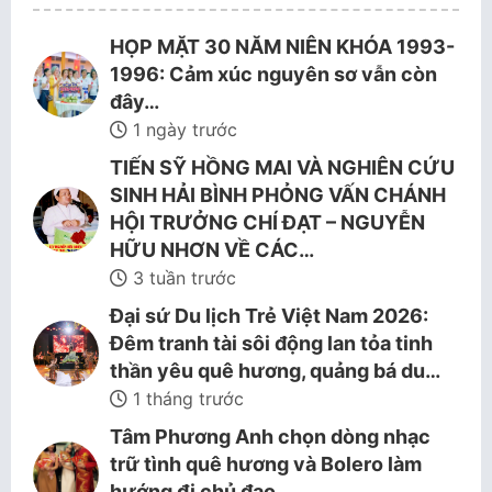
HỌP MẶT 30 NĂM NIÊN KHÓA 1993-
1996: Cảm xúc nguyên sơ vẫn còn
đây…
1 ngày trước
TIẾN SỸ HỒNG MAI VÀ NGHIÊN CỨU
SINH HẢI BÌNH PHỎNG VẤN CHÁNH
HỘI TRƯỞNG CHÍ ĐẠT – NGUYỄN
HỮU NHƠN VỀ CÁC…
3 tuần trước
Đại sứ Du lịch Trẻ Việt Nam 2026:
Đêm tranh tài sôi động lan tỏa tinh
thần yêu quê hương, quảng bá du…
1 tháng trước
Tâm Phương Anh chọn dòng nhạc
trữ tình quê hương và Bolero làm
hướng đi chủ đạo.