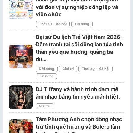
với đơn vị sự nghiệp công lập và
viên chức
Thời sự - Xã hội
Tin nóng
Đại sứ Du lịch Trẻ Việt Nam 2026:
Đêm tranh tài sôi động lan tỏa tinh
thần yêu quê hương, quảng bá
du…
Đời sống
Giải trí
Thời sự - Xã hội
Tin nóng
DJ Tiffany và hành trình đam mê
âm nhạc bằng tình yêu mảnh liệt.
Giải trí
Tâm Phương Anh chọn dòng nhạc
trữ tình quê hương và Bolero làm