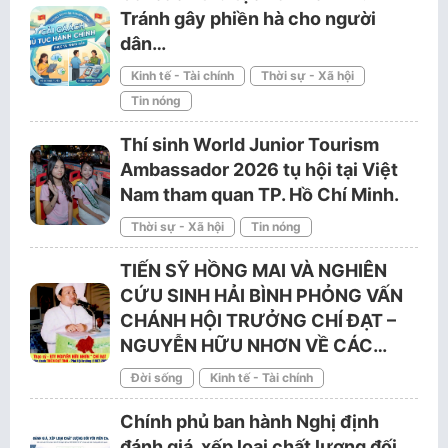
Tránh gây phiền hà cho người
dân…
Kinh tế - Tài chính
Thời sự - Xã hội
Tin nóng
Thí sinh World Junior Tourism
Ambassador 2026 tụ hội tại Việt
Nam tham quan TP. Hồ Chí Minh.
Thời sự - Xã hội
Tin nóng
TIẾN SỸ HỒNG MAI VÀ NGHIÊN
CỨU SINH HẢI BÌNH PHỎNG VẤN
CHÁNH HỘI TRƯỞNG CHÍ ĐẠT –
NGUYỄN HỮU NHƠN VỀ CÁC…
Đời sống
Kinh tế - Tài chính
Chính phủ ban hành Nghị định
đánh giá, xếp loại chất lượng đối