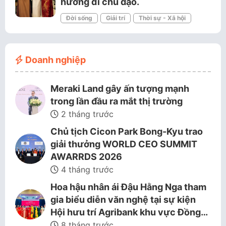
hướng đi chủ đạo.
Đời sống
Giải trí
Thời sự - Xã hội
Doanh nghiệp
Meraki Land gây ấn tượng mạnh
trong lần đầu ra mắt thị trường
2 tháng trước
Chủ tịch Cicon Park Bong-Kyu trao
giải thưởng WORLD CEO SUMMIT
AWARRDS 2026
4 tháng trước
Hoa hậu nhân ái Đậu Hằng Nga tham
gia biểu diễn văn nghệ tại sự kiện
Hội hưu trí Agribank khu vực Đồng…
8 tháng trước