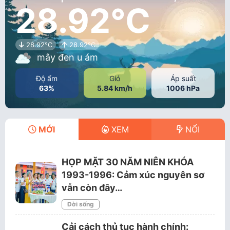
28.92°C
28.92°C
28.92°C
mây đen u ám
Độ ẩm
Gió
Áp suất
63%
5.84 km/h
1006 hPa
MỚI
XEM
NỔI
HỌP MẶT 30 NĂM NIÊN KHÓA
1993-1996: Cảm xúc nguyên sơ
vẫn còn đây…
Đời sống
Cải cách thủ tục hành chính: