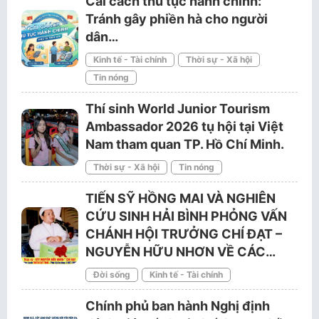
Cải cách thủ tục hành chính:
Tránh gây phiền hà cho người
dân…
Kinh tế - Tài chính
Thời sự - Xã hội
Tin nóng
Thí sinh World Junior Tourism
Ambassador 2026 tụ hội tại Việt
Nam tham quan TP. Hồ Chí Minh.
Thời sự - Xã hội
Tin nóng
TIẾN SỸ HỒNG MAI VÀ NGHIÊN
CỨU SINH HẢI BÌNH PHỎNG VẤN
CHÁNH HỘI TRƯỞNG CHÍ ĐẠT –
NGUYỄN HỮU NHƠN VỀ CÁC…
Đời sống
Kinh tế - Tài chính
Chính phủ ban hành Nghị định