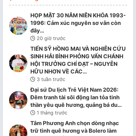
HỌP MẶT 30 NĂM NIÊN KHÓA 1993-
1996: Cảm xúc nguyên sơ vẫn còn
đây…
20 giờ trước
TIẾN SỸ HỒNG MAI VÀ NGHIÊN CỨU
SINH HẢI BÌNH PHỎNG VẤN CHÁNH
HỘI TRƯỞNG CHÍ ĐẠT – NGUYỄN
HỮU NHƠN VỀ CÁC…
3 tuần trước
Đại sứ Du lịch Trẻ Việt Nam 2026:
Đêm tranh tài sôi động lan tỏa tinh
thần yêu quê hương, quảng bá du…
1 tháng trước
Tâm Phương Anh chọn dòng nhạc
trữ tình quê hương và Bolero làm