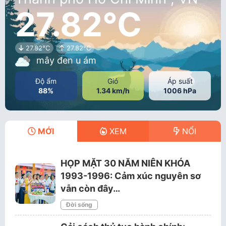
27.82°C
27.82°C
27.82°C
mây đen u ám
Độ ẩm
Gió
Áp suất
88%
1.34 km/h
1006 hPa
MỚI
XEM
NỔI
HỌP MẶT 30 NĂM NIÊN KHÓA
1993-1996: Cảm xúc nguyên sơ
vẫn còn đây…
Đời sống