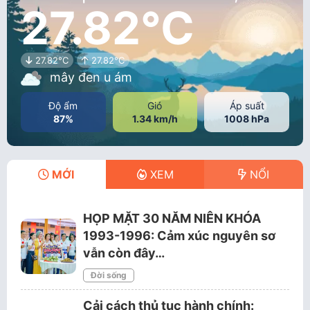
27.82°C
27.82°C
27.82°C
mây đen u ám
Độ ẩm
Gió
Áp suất
87%
1.34 km/h
1008 hPa
MỚI
XEM
NỔI
HỌP MẶT 30 NĂM NIÊN KHÓA
1993-1996: Cảm xúc nguyên sơ
vẫn còn đây…
Đời sống
Cải cách thủ tục hành chính: