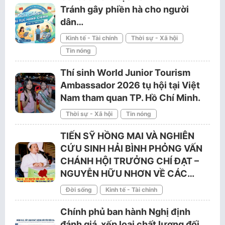
Tránh gây phiền hà cho người
dân…
Kinh tế - Tài chính
Thời sự - Xã hội
Tin nóng
Thí sinh World Junior Tourism
Ambassador 2026 tụ hội tại Việt
Nam tham quan TP. Hồ Chí Minh.
Thời sự - Xã hội
Tin nóng
TIẾN SỸ HỒNG MAI VÀ NGHIÊN
CỨU SINH HẢI BÌNH PHỎNG VẤN
CHÁNH HỘI TRƯỞNG CHÍ ĐẠT –
NGUYỄN HỮU NHƠN VỀ CÁC…
Đời sống
Kinh tế - Tài chính
Chính phủ ban hành Nghị định
đánh giá, xếp loại chất lượng đối