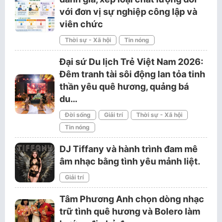
với đơn vị sự nghiệp công lập và
viên chức
Thời sự - Xã hội
Tin nóng
Đại sứ Du lịch Trẻ Việt Nam 2026:
Đêm tranh tài sôi động lan tỏa tinh
thần yêu quê hương, quảng bá
du…
Đời sống
Giải trí
Thời sự - Xã hội
Tin nóng
DJ Tiffany và hành trình đam mê
âm nhạc bằng tình yêu mảnh liệt.
Giải trí
Tâm Phương Anh chọn dòng nhạc
trữ tình quê hương và Bolero làm