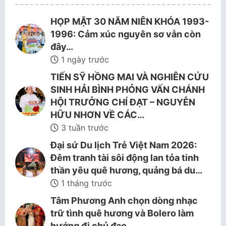
HỌP MẶT 30 NĂM NIÊN KHÓA 1993-
1996: Cảm xúc nguyên sơ vẫn còn
đây…
1 ngày trước
TIẾN SỸ HỒNG MAI VÀ NGHIÊN CỨU
SINH HẢI BÌNH PHỎNG VẤN CHÁNH
HỘI TRƯỞNG CHÍ ĐẠT – NGUYỄN
HỮU NHƠN VỀ CÁC…
3 tuần trước
Đại sứ Du lịch Trẻ Việt Nam 2026:
Đêm tranh tài sôi động lan tỏa tinh
thần yêu quê hương, quảng bá du…
1 tháng trước
Tâm Phương Anh chọn dòng nhạc
trữ tình quê hương và Bolero làm
hướng đi chủ đạo.