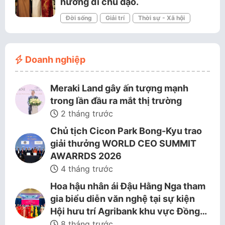
hướng đi chủ đạo.
Đời sống
Giải trí
Thời sự - Xã hội
Doanh nghiệp
Meraki Land gây ấn tượng mạnh
trong lần đầu ra mắt thị trường
2 tháng trước
Chủ tịch Cicon Park Bong-Kyu trao
giải thưởng WORLD CEO SUMMIT
AWARRDS 2026
4 tháng trước
Hoa hậu nhân ái Đậu Hằng Nga tham
gia biểu diễn văn nghệ tại sự kiện
Hội hưu trí Agribank khu vực Đồng…
8 tháng trước