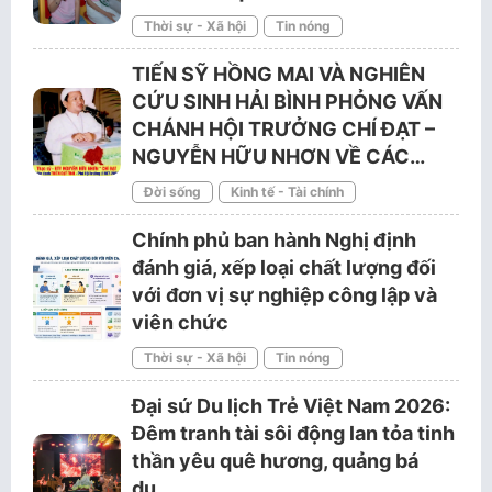
Thời sự - Xã hội
Tin nóng
TIẾN SỸ HỒNG MAI VÀ NGHIÊN
CỨU SINH HẢI BÌNH PHỎNG VẤN
CHÁNH HỘI TRƯỞNG CHÍ ĐẠT –
NGUYỄN HỮU NHƠN VỀ CÁC…
Đời sống
Kinh tế - Tài chính
Chính phủ ban hành Nghị định
đánh giá, xếp loại chất lượng đối
với đơn vị sự nghiệp công lập và
viên chức
Thời sự - Xã hội
Tin nóng
Đại sứ Du lịch Trẻ Việt Nam 2026:
Đêm tranh tài sôi động lan tỏa tinh
thần yêu quê hương, quảng bá
du…