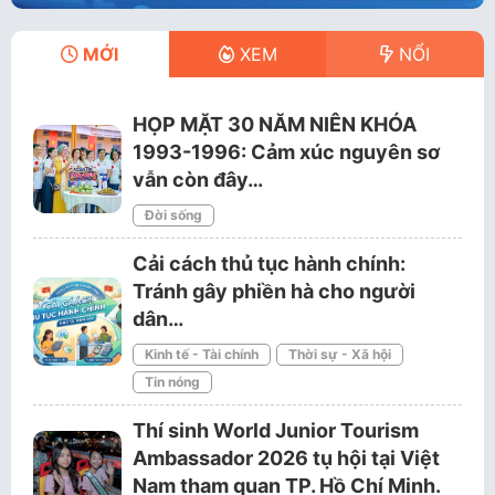
MỚI
XEM
NỔI
HỌP MẶT 30 NĂM NIÊN KHÓA
1993-1996: Cảm xúc nguyên sơ
vẫn còn đây…
Đời sống
Cải cách thủ tục hành chính:
Tránh gây phiền hà cho người
dân…
Kinh tế - Tài chính
Thời sự - Xã hội
Tin nóng
Thí sinh World Junior Tourism
Ambassador 2026 tụ hội tại Việt
Nam tham quan TP. Hồ Chí Minh.