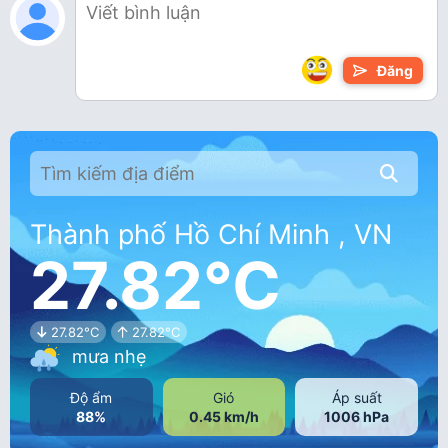
Đăng
Thành phố Hồ Chí Minh , VN
27.82°C
27.82°C
27.82°C
mưa nhẹ
Độ ẩm
Gió
Áp suất
88%
0.45 km/h
1006 hPa