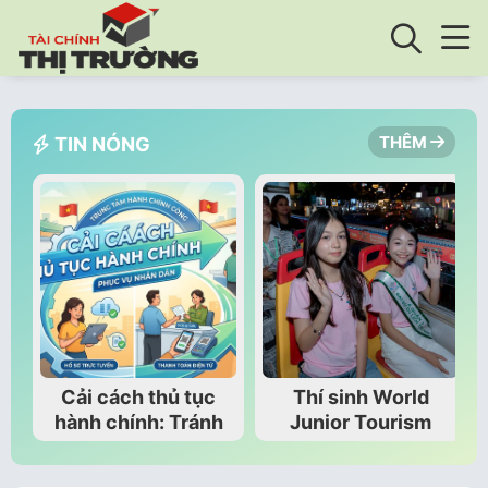
THÊM
TIN NÓNG
Cải cách thủ tục
Thí sinh World
hành chính: Tránh
Junior Tourism
gây phiền hà cho
Ambassador 2026
người…
tụ hội tại Việt Nam…