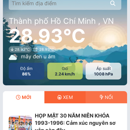
Thành phố Hồ Chí Minh , VN
28.93°C
28.93°C
28.93°C
mây đen u ám
Độ ẩm
Gió
Áp suất
86%
2.24 km/h
1008 hPa
MỚI
XEM
NỔI
HỌP MẶT 30 NĂM NIÊN KHÓA
1993-1996: Cảm xúc nguyên sơ