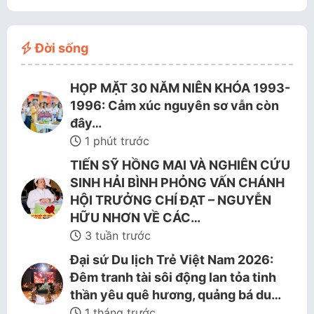
Đời sống
HỌP MẶT 30 NĂM NIÊN KHÓA 1993-
1996: Cảm xúc nguyên sơ vẫn còn
đây…
1 phút trước
TIẾN SỸ HỒNG MAI VÀ NGHIÊN CỨU
SINH HẢI BÌNH PHỎNG VẤN CHÁNH
HỘI TRƯỞNG CHÍ ĐẠT – NGUYỄN
HỮU NHƠN VỀ CÁC…
3 tuần trước
Đại sứ Du lịch Trẻ Việt Nam 2026:
Đêm tranh tài sôi động lan tỏa tinh
thần yêu quê hương, quảng bá du…
1 tháng trước