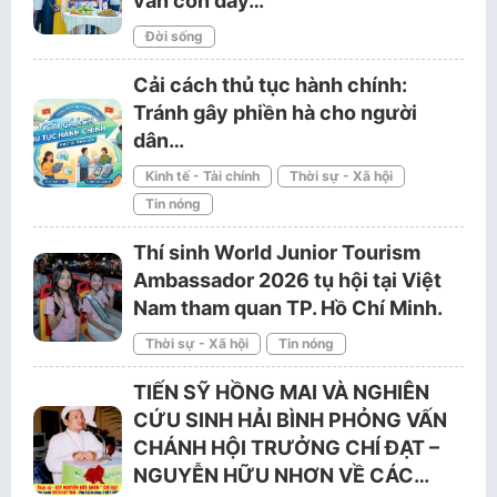
vẫn còn đây…
Đời sống
Cải cách thủ tục hành chính:
Tránh gây phiền hà cho người
dân…
Kinh tế - Tài chính
Thời sự - Xã hội
Tin nóng
Thí sinh World Junior Tourism
Ambassador 2026 tụ hội tại Việt
Nam tham quan TP. Hồ Chí Minh.
Thời sự - Xã hội
Tin nóng
TIẾN SỸ HỒNG MAI VÀ NGHIÊN
CỨU SINH HẢI BÌNH PHỎNG VẤN
CHÁNH HỘI TRƯỞNG CHÍ ĐẠT –
NGUYỄN HỮU NHƠN VỀ CÁC…