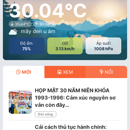
30.04°C
30.04°C
30.04°C
mây đen u ám
Độ ẩm
Gió
Áp suất
75%
3.13 km/h
1008 hPa
MỚI
XEM
NỔI
HỌP MẶT 30 NĂM NIÊN KHÓA
1993-1996: Cảm xúc nguyên sơ
vẫn còn đây…
Đời sống
Cải cách thủ tục hành chính: