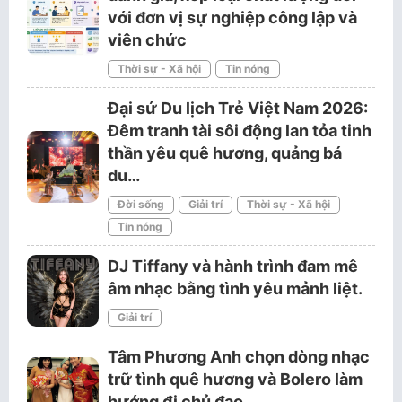
với đơn vị sự nghiệp công lập và
viên chức
Thời sự - Xã hội
Tin nóng
Đại sứ Du lịch Trẻ Việt Nam 2026:
Đêm tranh tài sôi động lan tỏa tinh
thần yêu quê hương, quảng bá
du…
Đời sống
Giải trí
Thời sự - Xã hội
Tin nóng
DJ Tiffany và hành trình đam mê
âm nhạc bằng tình yêu mảnh liệt.
Giải trí
Tâm Phương Anh chọn dòng nhạc
trữ tình quê hương và Bolero làm
hướng đi chủ đạo.