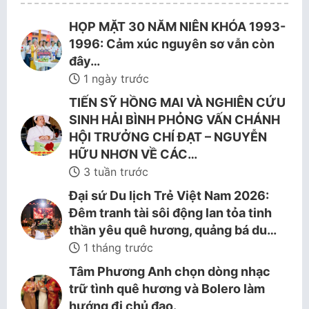
HỌP MẶT 30 NĂM NIÊN KHÓA 1993-
1996: Cảm xúc nguyên sơ vẫn còn
đây…
1 ngày trước
TIẾN SỸ HỒNG MAI VÀ NGHIÊN CỨU
SINH HẢI BÌNH PHỎNG VẤN CHÁNH
HỘI TRƯỞNG CHÍ ĐẠT – NGUYỄN
HỮU NHƠN VỀ CÁC…
3 tuần trước
Đại sứ Du lịch Trẻ Việt Nam 2026:
Đêm tranh tài sôi động lan tỏa tinh
thần yêu quê hương, quảng bá du…
1 tháng trước
Tâm Phương Anh chọn dòng nhạc
trữ tình quê hương và Bolero làm
hướng đi chủ đạo.