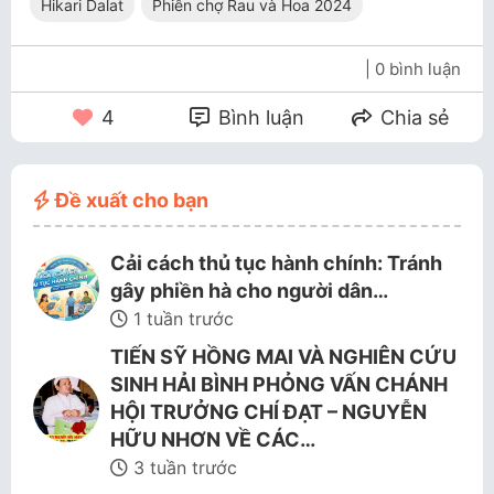
Hikari Dalat
Phiên chợ Rau và Hoa 2024
| 0 bình luận
4
Bình luận
Chia sẻ
Đề xuất cho bạn
Cải cách thủ tục hành chính: Tránh
gây phiền hà cho người dân…
1 tuần trước
TIẾN SỸ HỒNG MAI VÀ NGHIÊN CỨU
SINH HẢI BÌNH PHỎNG VẤN CHÁNH
HỘI TRƯỞNG CHÍ ĐẠT – NGUYỄN
HỮU NHƠN VỀ CÁC…
3 tuần trước