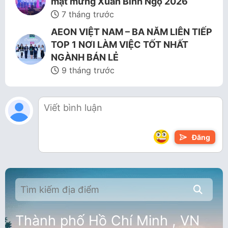
mặt mừng Xuân Bính Ngọ 2026
7 tháng trước
AEON VIỆT NAM – BA NĂM LIÊN TIẾP
TOP 1 NƠI LÀM VIỆC TỐT NHẤT
NGÀNH BÁN LẺ
9 tháng trước
Đăng
Thành phố Hồ Chí Minh , VN