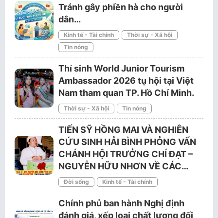
Tránh gây phiền hà cho người
dân…
Kinh tế - Tài chính
Thời sự - Xã hội
Tin nóng
Thí sinh World Junior Tourism
Ambassador 2026 tụ hội tại Việt
Nam tham quan TP. Hồ Chí Minh.
Thời sự - Xã hội
Tin nóng
TIẾN SỸ HỒNG MAI VÀ NGHIÊN
CỨU SINH HẢI BÌNH PHỎNG VẤN
CHÁNH HỘI TRƯỞNG CHÍ ĐẠT –
NGUYỄN HỮU NHƠN VỀ CÁC…
Đời sống
Kinh tế - Tài chính
Chính phủ ban hành Nghị định
đánh giá, xếp loại chất lượng đối