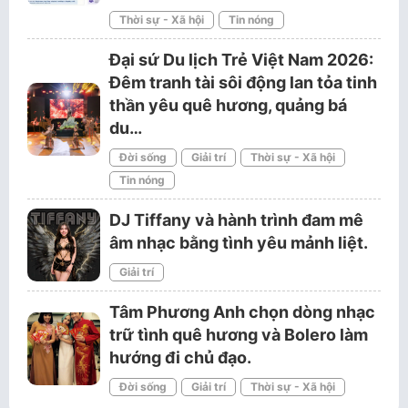
Thời sự - Xã hội
Tin nóng
Đại sứ Du lịch Trẻ Việt Nam 2026:
Đêm tranh tài sôi động lan tỏa tinh
thần yêu quê hương, quảng bá
du…
Đời sống
Giải trí
Thời sự - Xã hội
Tin nóng
DJ Tiffany và hành trình đam mê
âm nhạc bằng tình yêu mảnh liệt.
Giải trí
Tâm Phương Anh chọn dòng nhạc
trữ tình quê hương và Bolero làm
hướng đi chủ đạo.
Đời sống
Giải trí
Thời sự - Xã hội