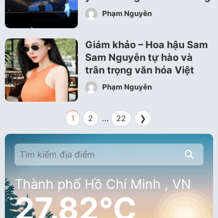
Phạm Nguyễn
Giám khảo – Hoa hậu Sam
Sam Nguyễn tự hào và
trân trọng văn hóa Việt
Phạm Nguyễn
…
1
2
22
❯
Thành phố Hồ Chí Minh , VN
27.82°C