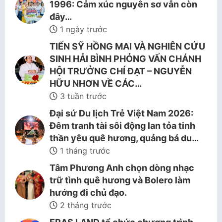
1996: Cảm xúc nguyên sơ vẫn còn
đây…
1 ngày trước
TIẾN SỸ HỒNG MAI VÀ NGHIÊN CỨU
SINH HẢI BÌNH PHỎNG VẤN CHÁNH
HỘI TRƯỞNG CHÍ ĐẠT – NGUYỄN
HỮU NHƠN VỀ CÁC…
3 tuần trước
Đại sứ Du lịch Trẻ Việt Nam 2026:
Đêm tranh tài sôi động lan tỏa tinh
thần yêu quê hương, quảng bá du…
1 tháng trước
Tâm Phương Anh chọn dòng nhạc
trữ tình quê hương và Bolero làm
hướng đi chủ đạo.
2 tháng trước