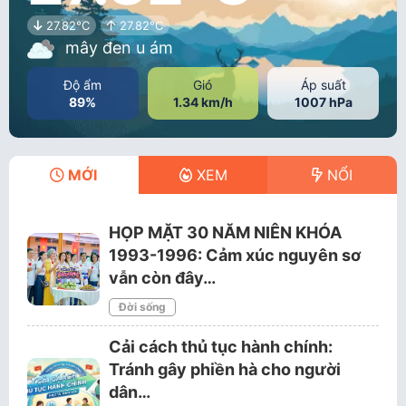
27.82°C
27.82°C
mây đen u ám
Độ ẩm
Gió
Áp suất
89%
1.34 km/h
1007 hPa
MỚI
XEM
NỔI
HỌP MẶT 30 NĂM NIÊN KHÓA
1993-1996: Cảm xúc nguyên sơ
vẫn còn đây…
Đời sống
Cải cách thủ tục hành chính:
Tránh gây phiền hà cho người
dân…