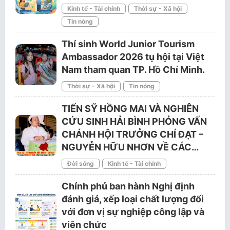
Kinh tế - Tài chính
Thời sự - Xã hội
Tin nóng
Thí sinh World Junior Tourism
Ambassador 2026 tụ hội tại Việt
Nam tham quan TP. Hồ Chí Minh.
Thời sự - Xã hội
Tin nóng
TIẾN SỸ HỒNG MAI VÀ NGHIÊN
CỨU SINH HẢI BÌNH PHỎNG VẤN
CHÁNH HỘI TRƯỞNG CHÍ ĐẠT –
NGUYỄN HỮU NHƠN VỀ CÁC…
Đời sống
Kinh tế - Tài chính
Chính phủ ban hành Nghị định
đánh giá, xếp loại chất lượng đối
với đơn vị sự nghiệp công lập và
viên chức