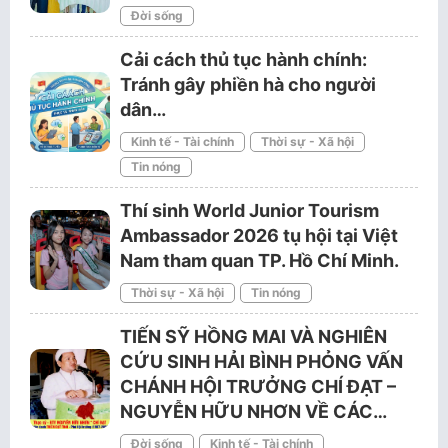
Đời sống
Cải cách thủ tục hành chính:
Tránh gây phiền hà cho người
dân…
Kinh tế - Tài chính
Thời sự - Xã hội
Tin nóng
Thí sinh World Junior Tourism
Ambassador 2026 tụ hội tại Việt
Nam tham quan TP. Hồ Chí Minh.
Thời sự - Xã hội
Tin nóng
TIẾN SỸ HỒNG MAI VÀ NGHIÊN
CỨU SINH HẢI BÌNH PHỎNG VẤN
CHÁNH HỘI TRƯỞNG CHÍ ĐẠT –
NGUYỄN HỮU NHƠN VỀ CÁC…
Đời sống
Kinh tế - Tài chính