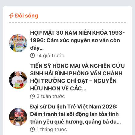
Đời sống
HỌP MẶT 30 NĂM NIÊN KHÓA 1993-
1996: Cảm xúc nguyên sơ vẫn còn
đây…
14 giờ trước
TIẾN SỸ HỒNG MAI VÀ NGHIÊN CỨU
SINH HẢI BÌNH PHỎNG VẤN CHÁNH
HỘI TRƯỞNG CHÍ ĐẠT – NGUYỄN
HỮU NHƠN VỀ CÁC…
3 tuần trước
Đại sứ Du lịch Trẻ Việt Nam 2026:
Đêm tranh tài sôi động lan tỏa tinh
thần yêu quê hương, quảng bá du…
1 tháng trước