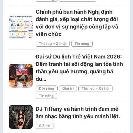
Chính phủ ban hành Nghị định
đánh giá, xếp loại chất lượng đối
với đơn vị sự nghiệp công lập và
viên chức
Thời sự - Xã hội
Tin nóng
Đại sứ Du lịch Trẻ Việt Nam 2026:
Đêm tranh tài sôi động lan tỏa tinh
thần yêu quê hương, quảng bá
du…
Đời sống
Giải trí
Thời sự - Xã hội
Tin nóng
DJ Tiffany và hành trình đam mê
âm nhạc bằng tình yêu mảnh liệt.
Giải trí