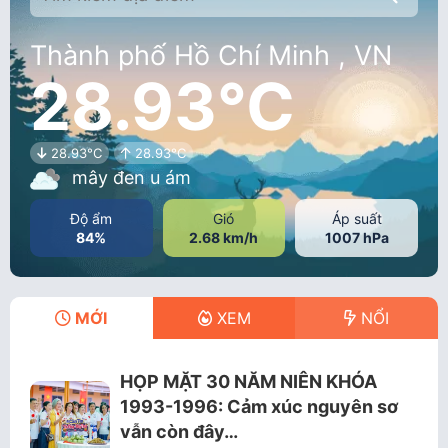
Thành phố Hồ Chí Minh , VN
28.93°C
28.93°C
28.93°C
mây đen u ám
Độ ẩm
Gió
Áp suất
84%
2.68 km/h
1007 hPa
MỚI
XEM
NỔI
HỌP MẶT 30 NĂM NIÊN KHÓA
1993-1996: Cảm xúc nguyên sơ
vẫn còn đây…