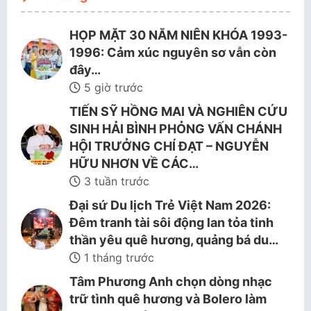
HỌP MẶT 30 NĂM NIÊN KHÓA 1993-
1996: Cảm xúc nguyên sơ vẫn còn
đây…
5 giờ trước
TIẾN SỸ HỒNG MAI VÀ NGHIÊN CỨU
SINH HẢI BÌNH PHỎNG VẤN CHÁNH
HỘI TRƯỞNG CHÍ ĐẠT – NGUYỄN
HỮU NHƠN VỀ CÁC…
3 tuần trước
Đại sứ Du lịch Trẻ Việt Nam 2026:
Đêm tranh tài sôi động lan tỏa tinh
thần yêu quê hương, quảng bá du…
1 tháng trước
Tâm Phương Anh chọn dòng nhạc
trữ tình quê hương và Bolero làm