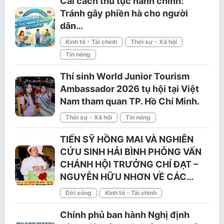
Cải cách thủ tục hành chính:
Tránh gây phiền hà cho người
dân…
Kinh tế - Tài chính
Thời sự - Xã hội
Tin nóng
Thí sinh World Junior Tourism
Ambassador 2026 tụ hội tại Việt
Nam tham quan TP. Hồ Chí Minh.
Thời sự - Xã hội
Tin nóng
TIẾN SỸ HỒNG MAI VÀ NGHIÊN
CỨU SINH HẢI BÌNH PHỎNG VẤN
CHÁNH HỘI TRƯỞNG CHÍ ĐẠT –
NGUYỄN HỮU NHƠN VỀ CÁC…
Đời sống
Kinh tế - Tài chính
Chính phủ ban hành Nghị định