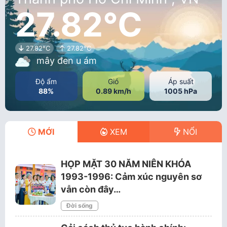
27.82°C
27.82°C
27.82°C
mây đen u ám
Độ ẩm
Gió
Áp suất
88%
0.89 km/h
1005 hPa
MỚI
XEM
NỔI
HỌP MẶT 30 NĂM NIÊN KHÓA
1993-1996: Cảm xúc nguyên sơ
vẫn còn đây…
Đời sống