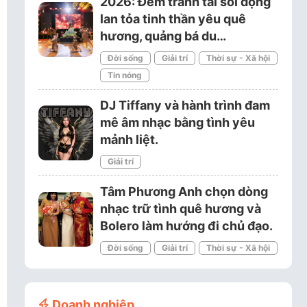
2026: Đêm tranh tài sôi động
lan tỏa tinh thần yêu quê
hương, quảng bá du…
Đời sống
Giải trí
Thời sự - Xã hội
Tin nóng
DJ Tiffany và hành trình đam
mê âm nhạc bằng tình yêu
mảnh liệt.
Giải trí
Tâm Phương Anh chọn dòng
nhạc trữ tình quê hương và
Bolero làm hướng đi chủ đạo.
Đời sống
Giải trí
Thời sự - Xã hội
Doanh nghiệp