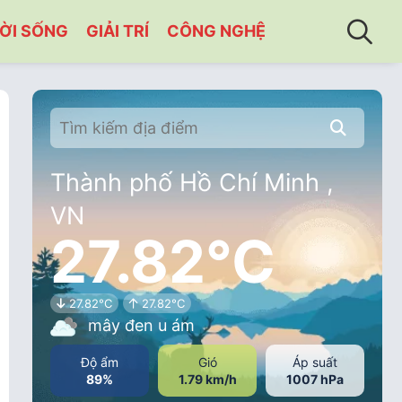
ỜI SỐNG
GIẢI TRÍ
CÔNG NGHỆ
Thành phố Hồ Chí Minh ,
VN
27.82°C
27.82°C
27.82°C
mây đen u ám
Độ ẩm
Gió
Áp suất
89%
1.79 km/h
1007 hPa