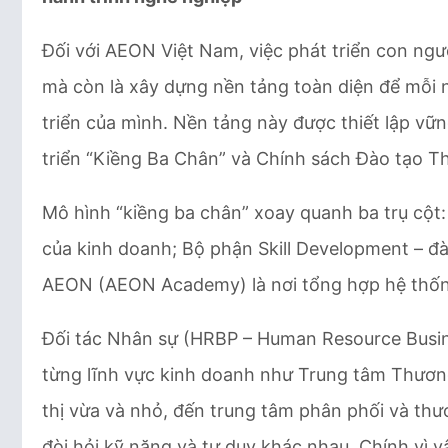
Đối với AEON Việt Nam, việc phát triển con ngư
mà còn là xây dựng nền tảng toàn diện để mỗi 
triển của mình. Nền tảng này được thiết lập vữ
triển “Kiềng Ba Chân” và Chính sách Đào tạo T
Mô hình “kiềng ba chân” xoay quanh ba trụ cột:
của kinh doanh; Bộ phận Skill Development – đà
AEON (AEON Academy) là nơi tổng hợp hệ thống
Đối tác Nhân sự (HRBP – Human Resource Busines
từng lĩnh vực kinh doanh như Trung tâm Thương
thị vừa và nhỏ, đến trung tâm phân phối và thươ
đòi hỏi kỹ năng và tư duy khác nhau. Chính vì v