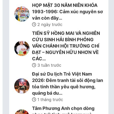
HỌP MẶT 30 NĂM NIÊN KHÓA
1993-1996: Cảm xúc nguyên sơ
vẫn còn đây…
2 ngày trước
TIẾN SỸ HỒNG MAI VÀ NGHIÊN
CỨU SINH HẢI BÌNH PHỎNG
VẤN CHÁNH HỘI TRƯỞNG CHÍ
ĐẠT – NGUYỄN HỮU NHƠN VỀ
CÁC…
3 tuần trước
Đại sứ Du lịch Trẻ Việt Nam
2026: Đêm tranh tài sôi động lan
tỏa tinh thần yêu quê hương,
quảng bá du…
1 tháng trước
Tâm Phương Anh chọn dòng