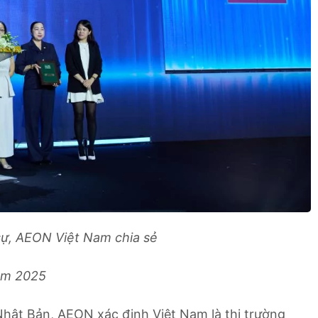
sự, AEON Việt Nam chia sẻ
Nam 2025
hật Bản, AEON xác định Việt Nam là thị trường