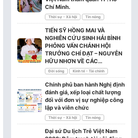
Chí Minh.
Thời sự - Xã hội
Tin nóng
TIẾN SỸ HỒNG MAI VÀ
NGHIÊN CỨU SINH HẢI BÌNH
PHỎNG VẤN CHÁNH HỘI
TRƯỞNG CHÍ ĐẠT – NGUYỄN
HỮU NHƠN VỀ CÁC…
Đời sống
Kinh tế - Tài chính
Chính phủ ban hành Nghị định
đánh giá, xếp loại chất lượng
đối với đơn vị sự nghiệp công
lập và viên chức
Thời sự - Xã hội
Tin nóng
Đại sứ Du lịch Trẻ Việt Nam