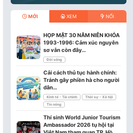
MỚI
XEM
NỔI
HỌP MẶT 30 NĂM NIÊN KHÓA
1993-1996: Cảm xúc nguyên
sơ vẫn còn đây…
Đời sống
Cải cách thủ tục hành chính:
Tránh gây phiền hà cho người
dân…
Kinh tế - Tài chính
Thời sự - Xã hội
Tin nóng
Thí sinh World Junior Tourism
Ambassador 2026 tụ hội tại
Việt Nam tham quan TP. Hồ