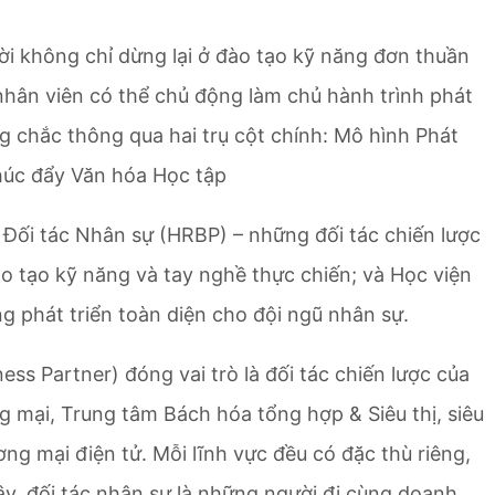
ời không chỉ dừng lại ở đào tạo kỹ năng đơn thuần
nhân viên có thể chủ động làm chủ hành trình phát
ng chắc thông qua hai trụ cột chính: Mô hình Phát
húc đẩy Văn hóa Học tập
 Đối tác Nhân sự (HRBP) – những đối tác chiến lược
o tạo kỹ năng và tay nghề thực chiến; và Học viện
 phát triển toàn diện cho đội ngũ nhân sự.
s Partner) đóng vai trò là đối tác chiến lược của
 mại, Trung tâm Bách hóa tổng hợp & Siêu thị, siêu
ng mại điện tử. Mỗi lĩnh vực đều có đặc thù riêng,
ậy, đối tác nhân sự là những người đi cùng doanh