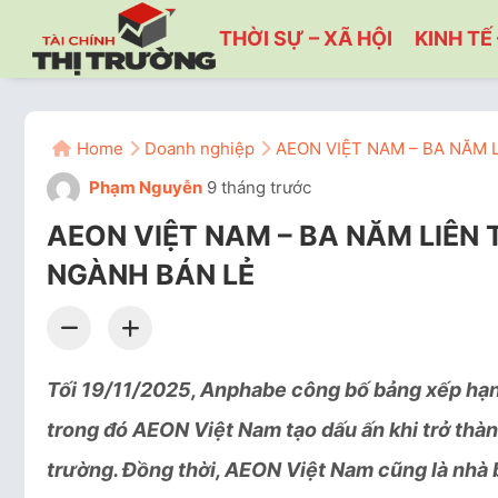
THỜI SỰ – XÃ HỘI
KINH TẾ 
Home
Doanh nghiệp
AEON VIỆT NAM – BA NĂM L
Phạm Nguyễn
9 tháng trước
AEON VIỆT NAM – BA NĂM LIÊN T
NGÀNH BÁN LẺ
T
ối 19/11/2025, Anphabe công bố bảng xếp hạn
trong đó AEON Việt Nam tạo dấu ấn khi trở thàn
trường. Đồng thời, AEON Việt Nam cũng là nhà b