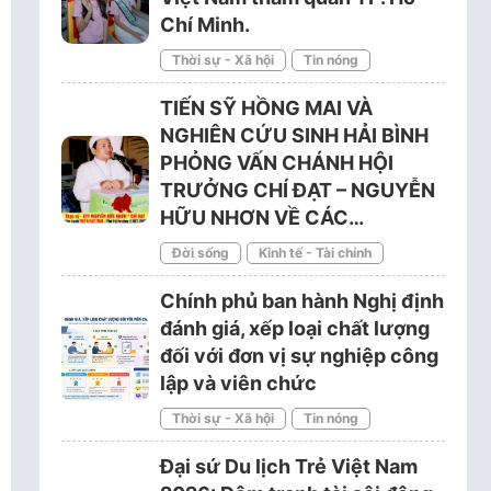
Chí Minh.
Thời sự - Xã hội
Tin nóng
TIẾN SỸ HỒNG MAI VÀ
NGHIÊN CỨU SINH HẢI BÌNH
PHỎNG VẤN CHÁNH HỘI
TRƯỞNG CHÍ ĐẠT – NGUYỄN
HỮU NHƠN VỀ CÁC…
Đời sống
Kinh tế - Tài chính
Chính phủ ban hành Nghị định
đánh giá, xếp loại chất lượng
đối với đơn vị sự nghiệp công
lập và viên chức
Thời sự - Xã hội
Tin nóng
Đại sứ Du lịch Trẻ Việt Nam