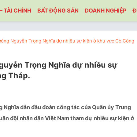
– TÀI CHÍNH
BẤT ĐỘNG SẢN
DOANH NGHIỆP
Đ
 tướng Nguyễn Trọng Nghĩa dự nhiều sự kiện ở khu vực Gò Công,
 Nguyễn Trọng Nghĩa dự nhiều sự
ng Tháp.
g Nghĩa
dẫn đầu
đ
oàn công tác của Quân ủy Trung
uân đội nhân dân Việt Nam
tham dự nhiều sự kiện ở