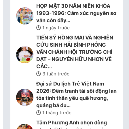
HỌP MẶT 30 NĂM NIÊN KHÓA
1993-1996: Cảm xúc nguyên sơ
vẫn còn đây…
1 ngày trước
TIẾN SỸ HỒNG MAI VÀ NGHIÊN
CỨU SINH HẢI BÌNH PHỎNG
VẤN CHÁNH HỘI TRƯỞNG CHÍ
ĐẠT – NGUYỄN HỮU NHƠN VỀ
CÁC…
3 tuần trước
Đại sứ Du lịch Trẻ Việt Nam
2026: Đêm tranh tài sôi động lan
tỏa tinh thần yêu quê hương,
quảng bá du…
1 tháng trước
Tâm Phương Anh chọn dòng