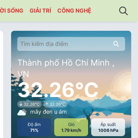
ỜI SỐNG
GIẢI TRÍ
CÔNG NGHỆ
 tỉnh Đồng Tháp.
Thành phố Hồ Chí Minh ,
VN
32.26°C
32.26°C
32.26°C
mây đen u ám
Độ ẩm
Gió
Áp suất
71%
1.79 km/h
1006 hPa