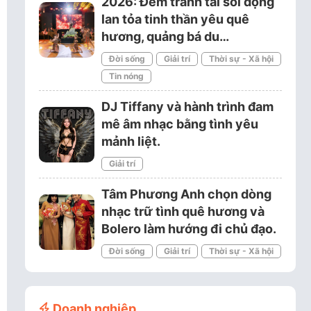
2026: Đêm tranh tài sôi động
lan tỏa tinh thần yêu quê
hương, quảng bá du…
Đời sống
Giải trí
Thời sự - Xã hội
Tin nóng
DJ Tiffany và hành trình đam
mê âm nhạc bằng tình yêu
mảnh liệt.
Giải trí
Tâm Phương Anh chọn dòng
nhạc trữ tình quê hương và
Bolero làm hướng đi chủ đạo.
Đời sống
Giải trí
Thời sự - Xã hội
Doanh nghiệp