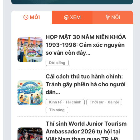
MỚI
XEM
NỔI
HỌP MẶT 30 NĂM NIÊN KHÓA
1993-1996: Cảm xúc nguyên
sơ vẫn còn đây…
Đời sống
Cải cách thủ tục hành chính:
Tránh gây phiền hà cho người
dân…
Kinh tế - Tài chính
Thời sự - Xã hội
Tin nóng
Thí sinh World Junior Tourism
Ambassador 2026 tụ hội tại
Việt Nam tham quan TP. Hồ