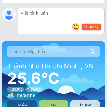
Đăng
Thành phố Hồ Chí Minh , VN
25.6°C
25.6°C
25.6°C
mưa nhẹ
Độ ẩm
Gió
Áp suất