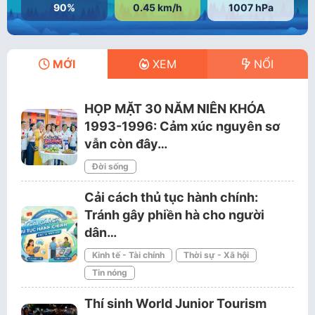
90%
0.45 km/h
1007 hPa
MỚI
XEM
NỔI
HỌP MẶT 30 NĂM NIÊN KHÓA
1993-1996: Cảm xúc nguyên sơ
vẫn còn đây…
Đời sống
Cải cách thủ tục hành chính:
Tránh gây phiền hà cho người
dân…
Kinh tế - Tài chính
Thời sự - Xã hội
Tin nóng
Thí sinh World Junior Tourism