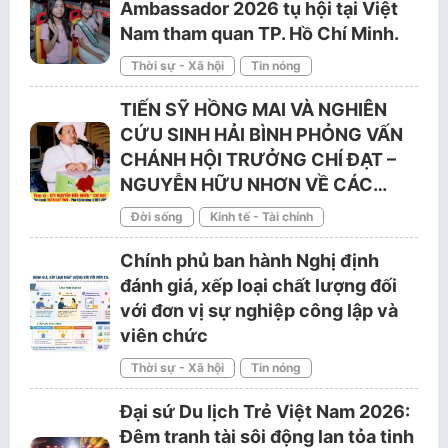
Ambassador 2026 tụ hội tại Việt
Nam tham quan TP. Hồ Chí Minh.
Thời sự - Xã hội
Tin nóng
TIẾN SỸ HỒNG MAI VÀ NGHIÊN
CỨU SINH HẢI BÌNH PHỎNG VẤN
CHÁNH HỘI TRƯỞNG CHÍ ĐẠT –
NGUYỄN HỮU NHƠN VỀ CÁC…
Đời sống
Kinh tế - Tài chính
Chính phủ ban hành Nghị định
đánh giá, xếp loại chất lượng đối
với đơn vị sự nghiệp công lập và
viên chức
Thời sự - Xã hội
Tin nóng
Đại sứ Du lịch Trẻ Việt Nam 2026:
Đêm tranh tài sôi động lan tỏa tinh