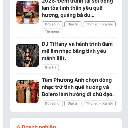
2026: Đêm tranh tài sôi động
lan tỏa tinh thần yêu quê
hương, quảng bá du…
Đời sống
Giải trí
Thời sự - Xã hội
Tin nóng
DJ Tiffany và hành trình đam
mê âm nhạc bằng tình yêu
mảnh liệt.
Giải trí
Tâm Phương Anh chọn dòng
nhạc trữ tình quê hương và
Bolero làm hướng đi chủ đạo.
Đời sống
Giải trí
Thời sự - Xã hội
Doanh nghiệp