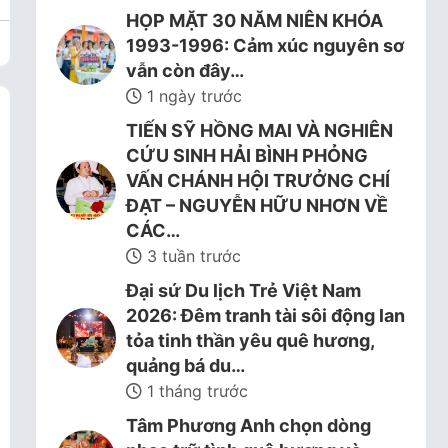
HỌP MẶT 30 NĂM NIÊN KHÓA
1993-1996: Cảm xúc nguyên sơ
vẫn còn đây…
1 ngày trước
TIẾN SỸ HỒNG MAI VÀ NGHIÊN
CỨU SINH HẢI BÌNH PHỎNG
VẤN CHÁNH HỘI TRƯỞNG CHÍ
ĐẠT – NGUYỄN HỮU NHƠN VỀ
CÁC…
3 tuần trước
Đại sứ Du lịch Trẻ Việt Nam
2026: Đêm tranh tài sôi động lan
tỏa tinh thần yêu quê hương,
quảng bá du…
1 tháng trước
Tâm Phương Anh chọn dòng