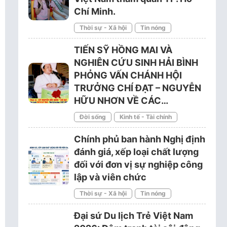
Chí Minh.
Thời sự - Xã hội
Tin nóng
TIẾN SỸ HỒNG MAI VÀ
NGHIÊN CỨU SINH HẢI BÌNH
PHỎNG VẤN CHÁNH HỘI
TRƯỞNG CHÍ ĐẠT – NGUYỄN
HỮU NHƠN VỀ CÁC…
Đời sống
Kinh tế - Tài chính
Chính phủ ban hành Nghị định
đánh giá, xếp loại chất lượng
đối với đơn vị sự nghiệp công
lập và viên chức
Thời sự - Xã hội
Tin nóng
Đại sứ Du lịch Trẻ Việt Nam