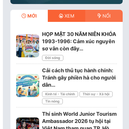
MỚI
XEM
NỔI
HỌP MẶT 30 NĂM NIÊN KHÓA
1993-1996: Cảm xúc nguyên
sơ vẫn còn đây…
Đời sống
Cải cách thủ tục hành chính:
Tránh gây phiền hà cho người
dân…
Kinh tế - Tài chính
Thời sự - Xã hội
Tin nóng
Thí sinh World Junior Tourism
Ambassador 2026 tụ hội tại
Việt Nam tham quan TP. Hồ