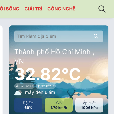
ỜI SỐNG
GIẢI TRÍ
CÔNG NGHỆ
Thành phố Hồ Chí Minh ,
VN
32.82°C
32.82°C
32.82°C
mây đen u ám
Độ ẩm
Gió
Áp suất
66%
1.79 km/h
1006 hPa